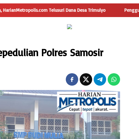
lusuri Dana Desa Trimulyo
Pengguna Jalan Iskandar Muda 
pedulian Polres Samosir