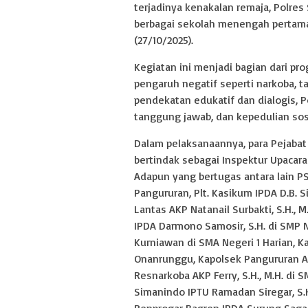
terjadinya kenakalan remaja, Polres
berbagai sekolah menengah pertama
(27/10/2025).
Kegiatan ini menjadi bagian dari pr
pengaruh negatif seperti narkoba, t
pendekatan edukatif dan dialogis, P
tanggung jawab, dan kepedulian sosi
Dalam pelaksanaannya, para Pejabat 
bertindak sebagai Inspektur Upacara
Adapun yang bertugas antara lain PS
Pangururan, Plt. Kasikum IPDA D.B. Si
Lantas AKP Natanail Surbakti, S.H.,
IPDA Darmono Samosir, S.H. di SMP N
Kurniawan di SMA Negeri 1 Harian, K
Onanrunggu, Kapolsek Pangururan AK
Resnarkoba AKP Ferry, S.H., M.H. di
Simanindo IPTU Ramadan Siregar, S.H
Renprogar Bagren IPDA Surung Sagal