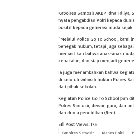
Kapolres Samosir AKBP Rina Frillya,
nyata pengabdian Polri kepada dunia
positif kepada generasi muda sejak d
“Melalui Police Go To School, kami i
penegak hukum, tetapi juga sebagai 
memastikan bahwa anak-anak muda 
kenakalan, dan siap menjadi generas
Ia juga menambahkan bahwa kegiatan
di seluruh wilayah hukum Polres Sa
dari pihak sekolah.
Kegiatan Police Go To School pun di
Polres Samosir, dewan guru, dan pel
dan dunia pendidikan.(Red)
Post Views:
175
Kapolres Samosir
Mabes Polri
P