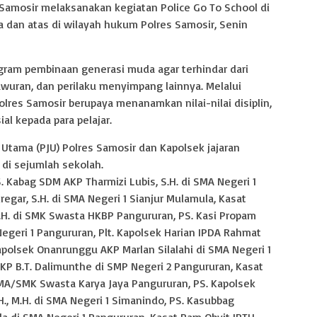
 Samosir melaksanakan kegiatan Police Go To School di
 dan atas di wilayah hukum Polres Samosir, Senin
ogram pembinaan generasi muda agar terhindar dari
awuran, dan perilaku menyimpang lainnya. Melalui
olres Samosir berupaya menanamkan nilai-nilai disiplin,
al kepada para pelajar.
Utama (PJU) Polres Samosir dan Kapolsek jajaran
 di sejumlah sekolah.
. Kabag SDM AKP Tharmizi Lubis, S.H. di SMA Negeri 1
regar, S.H. di SMA Negeri 1 Sianjur Mulamula, Kasat
 M.H. di SMK Swasta HKBP Pangururan, PS. Kasi Propam
egeri 1 Pangururan, Plt. Kapolsek Harian IPDA Rahmat
apolsek Onanrunggu AKP Marlan Silalahi di SMA Negeri 1
P B.T. Dalimunthe di SMP Negeri 2 Pangururan, Kasat
 SMA/SMK Swasta Karya Jaya Pangururan, PS. Kapolsek
., M.H. di SMA Negeri 1 Simanindo, PS. Kasubbag
a di SMA Negeri 1 Pangururan, Kasat Pam Obvit IPTU