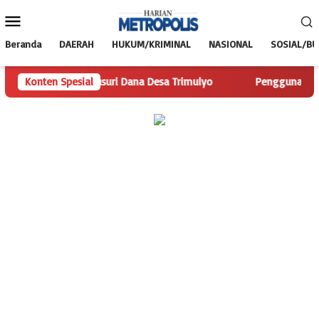
Loncat
Menu
ke
Mobile
konten
Beranda
DAERAH
HUKUM/KRIMINAL
NASIONAL
SOSIAL/B
is.com Telusuri Dana Desa Trimulyo
Konten Spesial
Pengguna Jalan Iskan