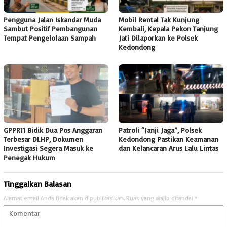
Pengguna Jalan Iskandar Muda
Mobil Rental Tak Kunjung
Sambut Positif Pembangunan
Kembali, Kepala Pekon Tanjung
Tempat Pengelolaan Sampah
Jati Dilaporkan ke Polsek
Kedondong
GPPR11 Bidik Dua Pos Anggaran
Patroli “Janji Jaga”, Polsek
Terbesar DLHP, Dokumen
Kedondong Pastikan Keamanan
Investigasi Segera Masuk ke
dan Kelancaran Arus Lalu Lintas
Penegak Hukum
Tinggalkan Balasan
Alamat email Anda tidak akan dipublikasikan.
Ruas yang wajib ditandai
*