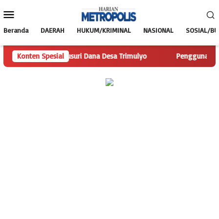
Loncat
Menu
ke
Mobile
konten
Beranda
DAERAH
HUKUM/KRIMINAL
NASIONAL
SOSIAL/B
is.com Telusuri Dana Desa Trimulyo
Konten Spesial
Pengguna Jalan Iskan