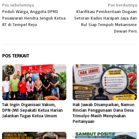
Navigasi
Pos sebelumnya
Pos berikutnya
Peduli Warga, Anggota DPRD
Klarifikasi Pemberitaan Dugaan
pos
Pesawaran Hendra Jenguk Ketua
Setoran Kades Harapan Jaya dan
RT di Tempel Rejo
Rul Siap Tempuh Mekanisme
Dewan Pers
POS TERKAIT
Tak Ingin Organisasi Vakum,
Hak Jawab Disampaikan, Namun
DPN-JWI Sepakati Ketua Harian
Rincian Penggunaan Dana Desa
Jalankan Tugas Ketua Umum
Trimulyo Masih Menyisakan
Pertanyaan