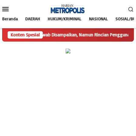
Loncat
Menu
ke
Mobile
konten
Beranda
DAERAH
HUKUM/KRIMINAL
NASIONAL
SOSIAL/B
Konten Spesial
Hak Jawab Disampaikan, Namun Rincian Penggunaan Dana Des