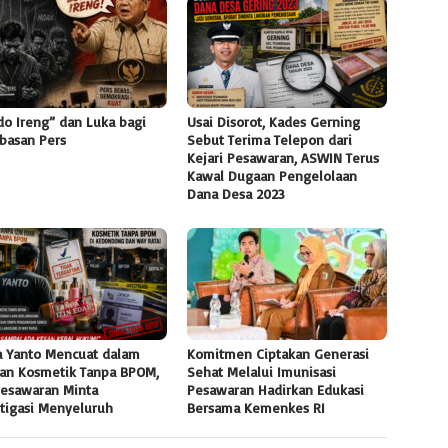
do Ireng” dan Luka bagi
Usai Disorot, Kades Gerning
basan Pers
Sebut Terima Telepon dari
Kejari Pesawaran, ASWIN Terus
Kawal Dugaan Pengelolaan
Dana Desa 2023
 Yanto Mencuat dalam
Komitmen Ciptakan Generasi
an Kosmetik Tanpa BPOM,
Sehat Melalui Imunisasi
Pesawaran Minta
Pesawaran Hadirkan Edukasi
stigasi Menyeluruh
Bersama Kemenkes RI