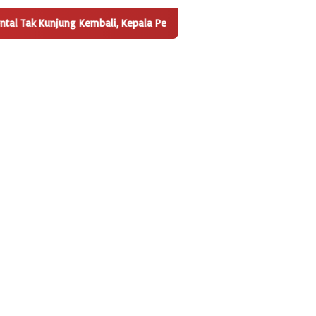
g Kembali, Kepala Pekon Tanjung Jati Dilaporkan ke Polsek Kedondo