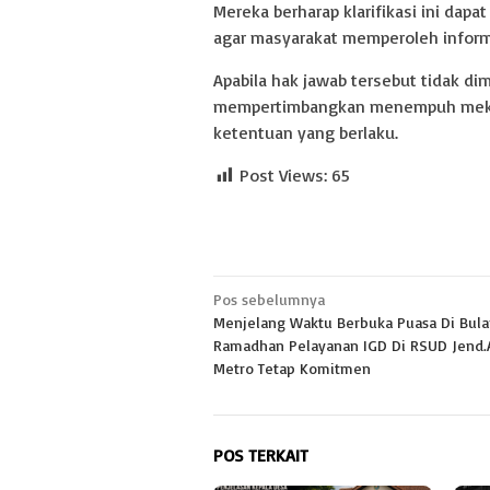
Mereka berharap klarifikasi ini da
agar masyarakat memperoleh inform
Apabila hak jawab tersebut tidak d
mempertimbangkan menempuh meka
ketentuan yang berlaku.
Post Views:
65
Navigasi
Pos sebelumnya
Menjelang Waktu Berbuka Puasa Di Bula
pos
Ramadhan Pelayanan IGD Di RSUD Jend.A
Metro Tetap Komitmen
POS TERKAIT