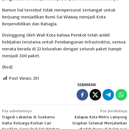
Namun hal tersebut tidak mempersurut semangat untuk
berjuang menjadikan Bumi Sai Waway menjadi Kota
Berpendidikan dan Bahagia.
Disinggung Oleh Wali Kota bahwa Pemkot telah ambil
kebijakan terutama untuk Pembangunan infrastruktur, semua
merata berada di 22 kelurahan dengan seluruh paket hampir
menjadi 300 paket.
(Red)
Post Views:
251
SEBARKAN
Navigasi
Pos sebelumnya
Pos berikutnya
Tragedi Lakantas di Soekarno
Kalapas Kota Metro Lampung
pos
Hatta: Keluarga Korban Cari
Ucapkan Selamat Menjalankan
Keadilan, Sopir Truk Tak Ditahan
Ibadah Puasa di bulan suci