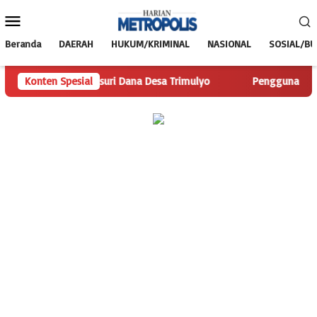
Loncat
Menu
ke
Mobile
konten
Beranda
DAERAH
HUKUM/KRIMINAL
NASIONAL
SOSIAL/B
.com Telusuri Dana Desa Trimulyo
Konten Spesial
Pengguna Jalan Iskanda