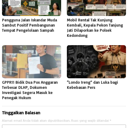
Pengguna Jalan Iskandar Muda
Mobil Rental Tak Kunjung
Sambut Positif Pembangunan
Kembali, Kepala Pekon Tanjung
Tempat Pengelolaan Sampah
Jati Dilaporkan ke Polsek
Kedondong
GPPR11 Bidik Dua Pos Anggaran
“Londo Ireng” dan Luka bagi
Terbesar DLHP, Dokumen
Kebebasan Pers
Investigasi Segera Masuk ke
Penegak Hukum
Tinggalkan Balasan
Alamat email Anda tidak akan dipublikasikan.
Ruas yang wajib ditandai
*