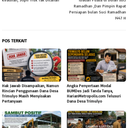
Ramadhan ,Dan Pimpin Rapat
Persiapan bulan Suci Ramadhan
1447 H
POS TERKAIT
Hak Jawab Disampaikan, Namun
Angka Penyertaan Modal
Rincian Penggunaan Dana Desa
BUMDes Jadi Tanda Tanya,
Trimulyo Masih Menyisakan
HarianMetropolis.com Telusuri
Pertanyaan
Dana Desa Trimulyo