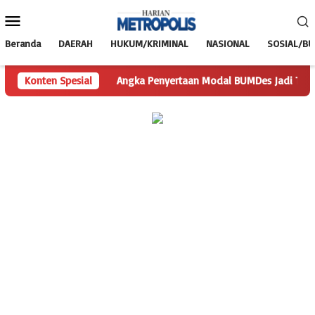
Loncat
Menu
ke
Mobile
konten
Beranda
DAERAH
HUKUM/KRIMINAL
NASIONAL
SOSIAL/B
anyaan
Konten Spesial
Angka Penyertaan Modal BUMDes Jadi Tanda Tanya, Ha