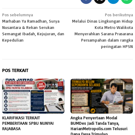
Navigasi
Pos sebelumnya
Pos berikutnya
Marhaban Ya Ramadhan, Surya
Melalui Dinas Lingkungan Hidup
pos
Nusantara & Rekan Serukan
Kota Metro Walikota
Semangat Ibadah, Kejujuran, dan
Menyerahkan Sarana Prasarana
Kepedulian
Persampahan dalam rangka
peringatan HPSN
POS TERKAIT
KLARIFIKASI TERKAIT
Angka Penyertaan Modal
PEMBERITAAN SPBU NUNYAI
BUMDes Jadi Tanda Tanya,
RAJABASA
HarianMetropolis.com Telusuri
Dana Desa Trimulyo