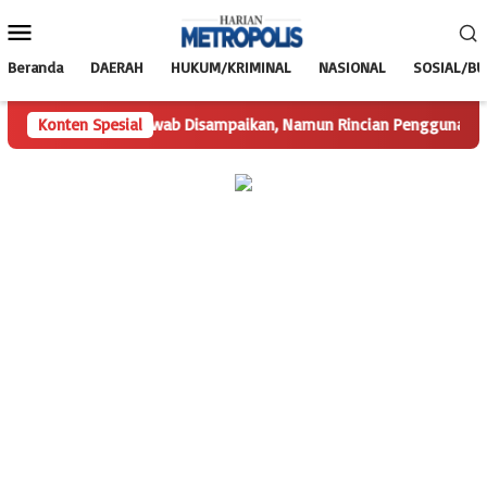
Loncat
Menu
ke
Mobile
konten
Beranda
DAERAH
HUKUM/KRIMINAL
NASIONAL
SOSIAL/B
Konten Spesial
Hak Jawab Disampaikan, Namun Rincian Penggunaan Dana D