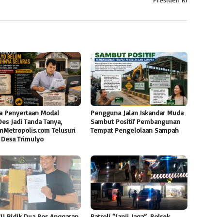
a Penyertaan Modal
Pengguna Jalan Iskandar Muda
es Jadi Tanda Tanya,
Sambut Positif Pembangunan
nMetropolis.com Telusuri
Tempat Pengelolaan Sampah
 Desa Trimulyo
11 Bidik Dua Pos Anggaran
Patroli “Janji Jaga”, Polsek