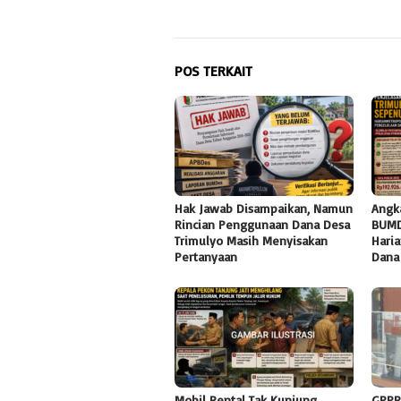
POS TERKAIT
Hak Jawab Disampaikan, Namun
Angk
Rincian Penggunaan Dana Desa
BUMD
Trimulyo Masih Menyisakan
Haria
Pertanyaan
Dana
Mobil Rental Tak Kunjung
GPPR