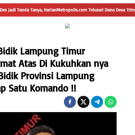
HarianMetropolis.com Telusuri Dana Desa Trimulyo
Penggun
Bidik Lampung Timur
mat Atas Di Kukuhkan nya
Bidik Provinsi Lampung
ap Satu Komando !!