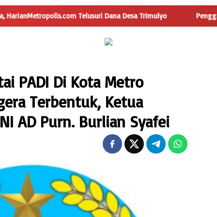
lusuri Dana Desa Trimulyo
Pengguna Jalan Iskandar Muda 
ai PADI Di Kota Metro
era Terbentuk, Ketua
I AD Purn. Burlian Syafei