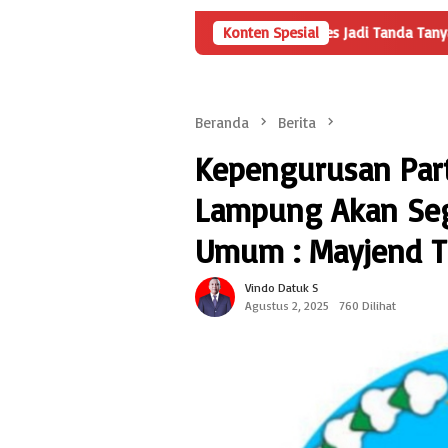
enyertaan Modal BUMDes Jadi Tanda Tanya, HarianMetropolis.com Te
Konten Spesial
Beranda
Berita
Kepengurusan Part
Lampung Akan Seg
Umum : Mayjend TN
Vindo Datuk S
Agustus 2, 2025
760 Dilihat