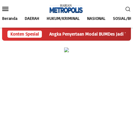
Loncat
Menu
ke
Mobile
konten
Beranda
DAERAH
HUKUM/KRIMINAL
NASIONAL
SOSIAL/B
tanyaan
Konten Spesial
Angka Penyertaan Modal BUMDes Jadi Tanda Tanya, 