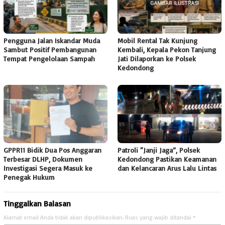
Pengguna Jalan Iskandar Muda
Mobil Rental Tak Kunjung
Sambut Positif Pembangunan
Kembali, Kepala Pekon Tanjung
Tempat Pengelolaan Sampah
Jati Dilaporkan ke Polsek
Kedondong
GPPR11 Bidik Dua Pos Anggaran
Patroli “Janji Jaga”, Polsek
Terbesar DLHP, Dokumen
Kedondong Pastikan Keamanan
Investigasi Segera Masuk ke
dan Kelancaran Arus Lalu Lintas
Penegak Hukum
Tinggalkan Balasan
Alamat email Anda tidak akan dipublikasikan.
Ruas yang wajib ditandai
*