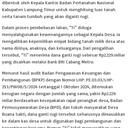
dibentuk oleh Kepala Kantor Badan Pertanahan Nasional
Kabupaten Lampung Timur untuk menghitung luas tanah
serta tanam tumbuh yang akan diganti rugi.
Dalam proses pembebasan lahan, “Ti” diduga
menyalahgunakan kewenangannya sebagai Kepala Desa. Ia
mengalihkan kepemilikan empat bidang tanah milik desa atas
nama dirinya, anaknya, dan keluarganya. Dari pengalihan
tersebut, “Ti” menerima dana ganti rugi sebesar Rp2.229.miliar
yang dicairkan melalui Bank BRI Cabang Metro.
Menurut hasil audit Badan Pengawasan Keuangan dan
Pembangunan (BPKP) dengan Nomor LHP: PE.03.03/LHP-
253/PW08/5/2024 tertanggal 1 Oktober 2024, ditemukan
kerugian negara dengan jumlah yang sama, yakni Rp2.229.
miliar Berdasarkan kesepakatan rapat perangkat desa, Badan
Permusyawaratan Desa (BPD), dan tokoh masyarakat Desa
Buana Sakti, dana ganti rugi tersebut seharusnya dimasukkan
ke dalam kas desa untuk digunakan bagi pembangunan dan
kepentingan bersama. Namun “Ti” tidak menyerahkan uang