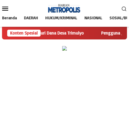
Loncat
Menu
ke
Mobile
konten
Beranda
DAERAH
HUKUM/KRIMINAL
NASIONAL
SOSIAL/B
s.com Telusuri Dana Desa Trimulyo
Konten Spesial
Pengguna Jalan Iskand