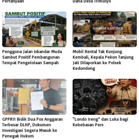
Pertanyaan
Dana Desa Trimulyo
Pengguna Jalan Iskandar Muda
Mobil Rental Tak Kunjung
Sambut Positif Pembangunan
Kembali, Kepala Pekon Tanjung
Tempat Pengelolaan Sampah
Jati Dilaporkan ke Polsek
Kedondong
GPPR11 Bidik Dua Pos Anggaran
“Londo Ireng” dan Luka bagi
Terbesar DLHP, Dokumen
Kebebasan Pers
Investigasi Segera Masuk ke
Penegak Hukum