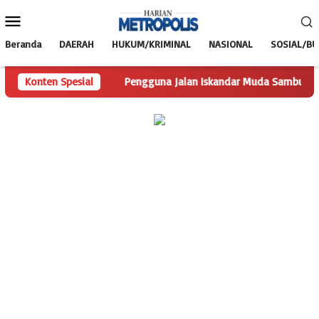
Loncat
Menu
ke
Mobile
konten
Beranda
DAERAH
HUKUM/KRIMINAL
NASIONAL
SOSIAL/B
 Trimulyo
Konten Spesial
Pengguna Jalan Iskandar Muda Sambut Positif 