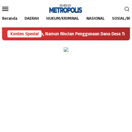
Loncat
Menu
ke
Mobile
konten
Beranda
DAERAH
HUKUM/KRIMINAL
NASIONAL
SOSIAL/B
ab Disampaikan, Namun Rincian Penggunaan Dana Desa Trimulyo Mas
Konten Spesial