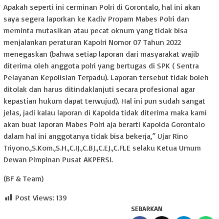
Apakah seperti ini cerminan Polri di Gorontalo, hal ini akan
saya segera laporkan ke Kadiv Propam Mabes Polri dan
meminta mutasikan atau pecat oknum yang tidak bisa
menjalankan peraturan Kapolri Nomor 07 Tahun 2022
menegaskan (bahwa setiap laporan dari masyarakat wajib
diterima oleh anggota polri yang bertugas di SPK ( Sentra
Pelayanan Kepolisian Terpadu). Laporan tersebut tidak boleh
ditolak dan harus ditindaklanjuti secara profesional agar
kepastian hukum dapat terwujud). Hal ini pun sudah sangat
jelas, jadi kalau laporan di Kapolda tidak diterima maka kami
akan buat laporan Mabes Polri aja berarti Kapolda Gorontalo
dalam hal ini anggotanya tidak bisa bekerja,” Ujar Rino
Triyono.,S.Kom.,S.H.,C.IJ.,C.BJ.,C.EJ.,C.FLE selaku Ketua Umum
Dewan Pimpinan Pusat AKPERSI.
(BF & Team)
Post Views:
139
SEBARKAN