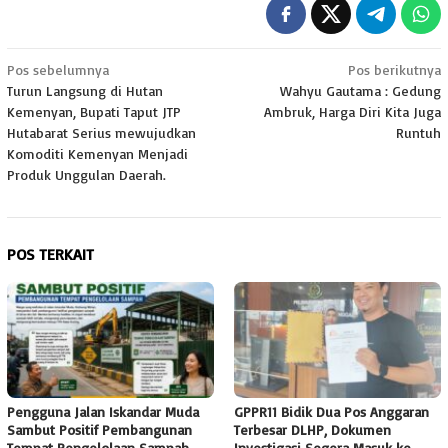
Navigasi
Pos sebelumnya
Pos berikutnya
Turun Langsung di Hutan
Wahyu Gautama : Gedung
pos
Kemenyan, Bupati Taput JTP
Ambruk, Harga Diri Kita Juga
Hutabarat Serius mewujudkan
Runtuh
Komoditi Kemenyan Menjadi
Produk Unggulan Daerah.
POS TERKAIT
Pengguna Jalan Iskandar Muda
GPPR11 Bidik Dua Pos Anggaran
Sambut Positif Pembangunan
Terbesar DLHP, Dokumen
Tempat Pengelolaan Sampah
Investigasi Segera Masuk ke