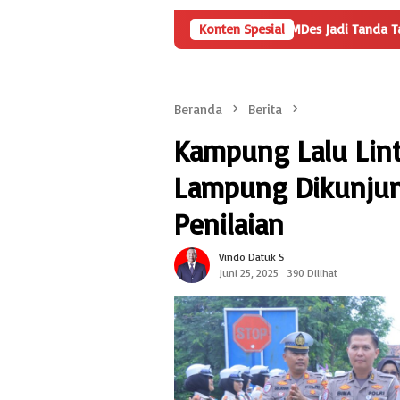
Angka Penyertaan Modal BUMDes Jadi Tanda Tanya, HarianMetropo
Konten Spesial
Beranda
Berita
Kampung Lalu Lint
Lampung Dikunjung
Penilaian
Vindo Datuk S
Juni 25, 2025
390 Dilihat