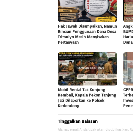
Hak Jawab Disampaikan, Namun
Angk
Rincian Penggunaan Dana Desa
BUMD
Trimulyo Masih Menyisakan
Haria
Pertanyaan
Dana
Mobil Rental Tak Kunjung
GPPR
Kembali, Kepala Pekon Tanjung
Terb
Jati Dilaporkan ke Polsek
Inves
Kedondong
Pene
Tinggalkan Balasan
Alamat email Anda tidak akan dipublikasikan.
R