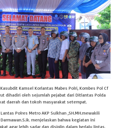
 Kasubdit Kamsel Korlantas Mabes Polri, Kombes Pol Cf
turut dihadiri oleh sejumlah pejabat dari Ditlantas Polda
gkat daerah dan tokoh masyarakat setempat.
Lantas Polres Metro AKP Sulkhan ,SH.MH.mewakili
Darmawan.S.ik. menjelaskan bahwa kegiatan ini
t agar lebih sadar dan disiplin dalam berlalu lintas,