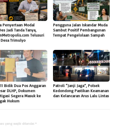
a Penyertaan Modal
Pengguna Jalan Iskandar Muda
es Jadi Tanda Tanya,
Sambut Positif Pembangunan
nMetropolis.com Telusuri
Tempat Pengelolaan Sampah
 Desa Trimulyo
11 Bidik Dua Pos Anggaran
Patroli “Janji Jaga”, Polsek
esar DLHP, Dokumen
Kedondong Pastikan Keamanan
tigasi Segera Masuk ke
dan Kelancaran Arus Lalu Lintas
gak Hukum
uas yang wajib ditandai
*