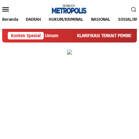
Loncat
Menu
ke
Mobile
konten
Beranda
DAERAH
HUKUM/KRIMINAL
NASIONAL
SOSIAL/B
n Tugas Ketua Umum
Konten Spesial
KLARIFIKASI TERKAIT PEMBERITAAN SPBU