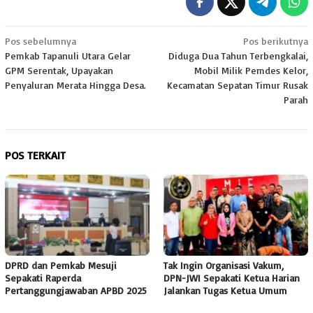
Navigasi
Pos sebelumnya
Pos berikutnya
Pemkab Tapanuli Utara Gelar
Diduga Dua Tahun Terbengkalai,
pos
GPM Serentak, Upayakan
Mobil Milik Pemdes Kelor,
Penyaluran Merata Hingga Desa.
Kecamatan Sepatan Timur Rusak
Parah
POS TERKAIT
DPRD dan Pemkab Mesuji
Tak Ingin Organisasi Vakum,
Sepakati Raperda
DPN-JWI Sepakati Ketua Harian
Pertanggungjawaban APBD 2025
Jalankan Tugas Ketua Umum