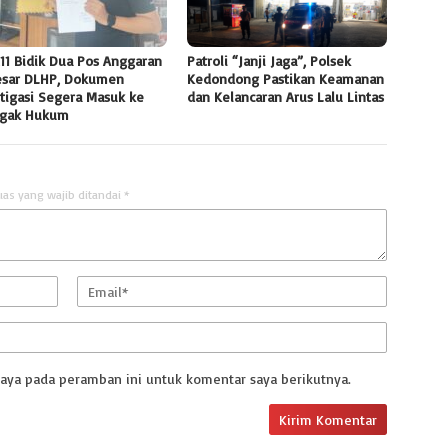
11 Bidik Dua Pos Anggaran
Patroli “Janji Jaga”, Polsek
esar DLHP, Dokumen
Kedondong Pastikan Keamanan
tigasi Segera Masuk ke
dan Kelancaran Arus Lalu Lintas
gak Hukum
uas yang wajib ditandai
*
saya pada peramban ini untuk komentar saya berikutnya.