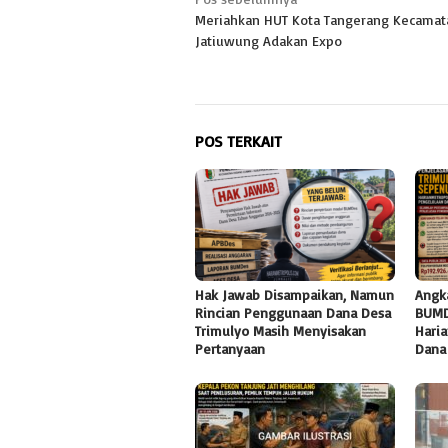
Navigasi
Meriahkan HUT Kota Tangerang Kecamat
pos
Jatiuwung Adakan Expo
POS TERKAIT
Hak Jawab Disampaikan, Namun
Angk
Rincian Penggunaan Dana Desa
BUMD
Trimulyo Masih Menyisakan
Haria
Pertanyaan
Dana