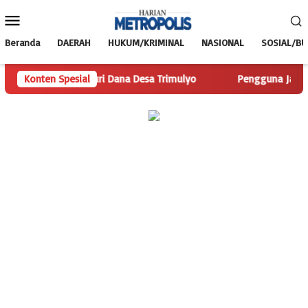
Loncat
Menu
ke
Mobile
konten
Beranda
DAERAH
HUKUM/KRIMINAL
NASIONAL
SOSIAL/B
om Telusuri Dana Desa Trimulyo
Konten Spesial
Pengguna Jalan Iskandar 