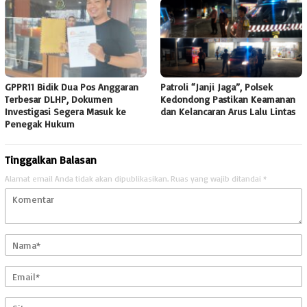
GPPR11 Bidik Dua Pos Anggaran
Patroli “Janji Jaga”, Polsek
Terbesar DLHP, Dokumen
Kedondong Pastikan Keamanan
Investigasi Segera Masuk ke
dan Kelancaran Arus Lalu Lintas
Penegak Hukum
Tinggalkan Balasan
Alamat email Anda tidak akan dipublikasikan.
Ruas yang wajib ditandai
*