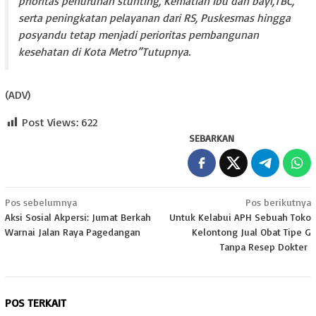
prioritas penurunan stunting, Kematian Ibu dan bayi,TBC,
serta peningkatan pelayanan dari RS, Puskesmas hingga
posyandu tetap menjadi perioritas pembangunan
kesehatan di Kota Metro”Tutupnya.
(ADV)
Post Views:
622
SEBARKAN
Navigasi
Pos sebelumnya
Pos berikutnya
Aksi Sosial Akpersi: Jumat Berkah
Untuk Kelabui APH Sebuah Toko
pos
Warnai Jalan Raya Pagedangan
Kelontong Jual Obat Tipe G
Tanpa Resep Dokter
POS TERKAIT