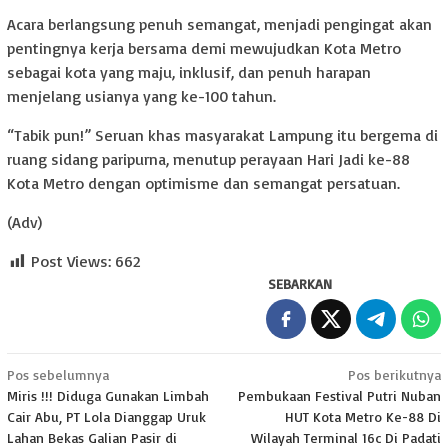
Acara berlangsung penuh semangat, menjadi pengingat akan
pentingnya kerja bersama demi mewujudkan Kota Metro
sebagai kota yang maju, inklusif, dan penuh harapan
menjelang usianya yang ke-100 tahun.
“Tabik pun!” Seruan khas masyarakat Lampung itu bergema di
ruang sidang paripurna, menutup perayaan Hari Jadi ke-88
Kota Metro dengan optimisme dan semangat persatuan.
(Adv)
Post Views:
662
SEBARKAN
Navigasi
Pos sebelumnya
Pos berikutnya
Miris !!! Diduga Gunakan Limbah
Pembukaan Festival Putri Nuban
pos
Cair Abu, PT Lola Dianggap Uruk
HUT Kota Metro Ke-88 Di
Lahan Bekas Galian Pasir di
Wilayah Terminal 16c Di Padati