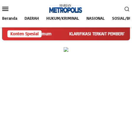
Loncat
Menu
ke
Mobile
konten
Beranda
DAERAH
HUKUM/KRIMINAL
NASIONAL
SOSIAL/B
ugas Ketua Umum
Konten Spesial
KLARIFIKASI TERKAIT PEMBERITAAN SPBU NUN