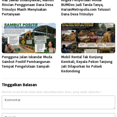
Rincian Penggunaan Dana Desa
BUMDes Jadi Tanda Tanya,
Trimulyo Masih Menyisakan
HarianMetropolis.com Telusuri
Pertanyaan
Dana Desa Trimulyo
Pengguna Jalan Iskandar Muda
Mobil Rental Tak Kunjung
Sambut Positif Pembangunan
Kembali, Kepala Pekon Tanjung
Tempat Pengelolaan Sampah
Jati Dilaporkan ke Polsek
Kedondong
Tinggalkan Balasan
Alamat email Anda tidak akan dipublikasikan.
Ruas yang wajib ditandai
*