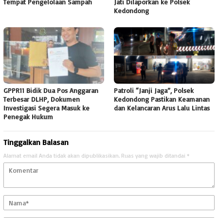
Tempat Pengelolaan Sampah
Jati Dilaporkan ke Polsek
Kedondong
GPPR11 Bidik Dua Pos Anggaran
Patroli “Janji Jaga”, Polsek
Terbesar DLHP, Dokumen
Kedondong Pastikan Keamanan
Investigasi Segera Masuk ke
dan Kelancaran Arus Lalu Lintas
Penegak Hukum
Tinggalkan Balasan
Alamat email Anda tidak akan dipublikasikan.
Ruas yang wajib ditandai
*