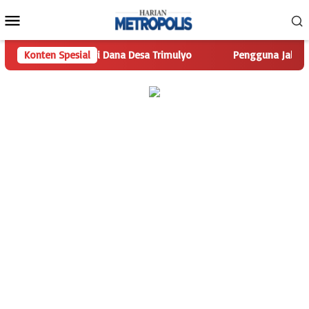
Loncat
Menu
ke
Mobile
konten
.com Telusuri Dana Desa Trimulyo
Konten Spesial
Pengguna Jalan Iskanda