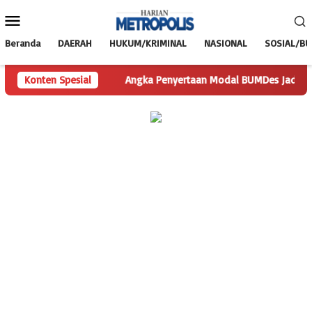
Loncat
Menu
ke
Mobile
konten
Beranda
DAERAH
HUKUM/KRIMINAL
NASIONAL
SOSIAL/B
Pertanyaan
Konten Spesial
Angka Penyertaan Modal BUMDes Jadi Tanda Tany