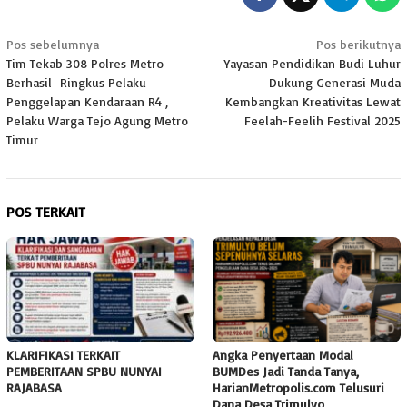
Navigasi
Pos sebelumnya
Pos berikutnya
Tim Tekab 308 Polres Metro
Yayasan Pendidikan Budi Luhur
pos
Berhasil Ringkus Pelaku
Dukung Generasi Muda
Penggelapan Kendaraan R4 ,
Kembangkan Kreativitas Lewat
Pelaku Warga Tejo Agung Metro
Feelah-Feelih Festival 2025
Timur
POS TERKAIT
KLARIFIKASI TERKAIT
Angka Penyertaan Modal
PEMBERITAAN SPBU NUNYAI
BUMDes Jadi Tanda Tanya,
RAJABASA
HarianMetropolis.com Telusuri
Dana Desa Trimulyo