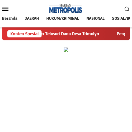
Loncat
Menu
ke
Mobile
konten
Beranda
DAERAH
HUKUM/KRIMINAL
NASIONAL
SOSIAL/B
ianMetropolis.com Telusuri Dana Desa Trimulyo
Konten Spesial
Pengguna J