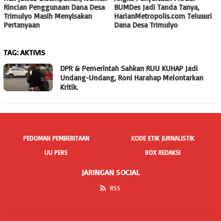
Rincian Penggunaan Dana Desa
BUMDes Jadi Tanda Tanya,
Trimulyo Masih Menyisakan
HarianMetropolis.com Telusuri
Pertanyaan
Dana Desa Trimulyo
TAG:
AKTIVIS
DPR & Pemerintah Sahkan RUU KUHAP Jadi
Undang-Undang, Roni Harahap Melontarkan
Kritik.
PEDOMAN PEMBERITAAN
KODE ETIK JURNALISTIK
UU PERS
BOX REDAKSI
JARINGAN SOCIAL
RSS