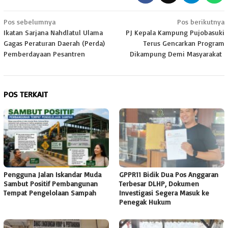
Navigasi
Pos sebelumnya
Pos berikutnya
Ikatan Sarjana Nahdlatul Ulama
PJ Kepala Kampung Pujobasuki
pos
Gagas Peraturan Daerah (Perda)
Terus Gencarkan Program
Pemberdayaan Pesantren
Dikampung Demi Masyarakat
POS TERKAIT
Pengguna Jalan Iskandar Muda
GPPR11 Bidik Dua Pos Anggaran
Sambut Positif Pembangunan
Terbesar DLHP, Dokumen
Tempat Pengelolaan Sampah
Investigasi Segera Masuk ke
Penegak Hukum