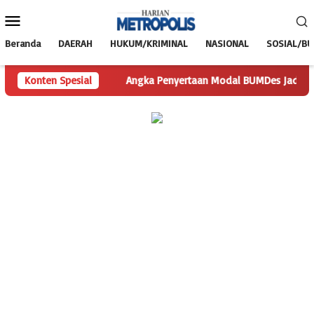
Loncat
Menu
ke
Mobile
konten
Beranda
DAERAH
HUKUM/KRIMINAL
NASIONAL
SOSIAL/B
 Pertanyaan
Konten Spesial
Angka Penyertaan Modal BUMDes Jadi Tanda Tan