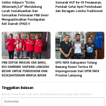
Seklur Adipuro “Ericka
Semarak HUT Ke-19 Pesawaran,
Oktavianti,S.H” Mendukung
Pemkab Gelar Apel Pembukaan
Lurah Sosialisasikan Dan
dan Beragam Lomba Tradisional
Gencarkan Pelunasan PBB Demi
Mengoptimalkan Pendapatan
Asli Daerah (PAD) !!
PBB DEPOK MASUKI ERA BARU,
DPD IWOI Kabupaten Tulang
RIO DAMANIK SIAPKAN LANGKAH
Bawang Resmi Terima SK
BESAR UNTUK PENDIDIKAN DAN
Kepengurusan Dari DPW IWOI
KESEJAHTERAAN WARGA BATAK
Provinsi Lampung ‎
Tinggalkan Balasan
Alamat email Anda tidak akan dipublikasikan.
Ruas yang wajib ditandai
*