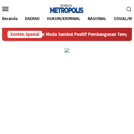
Loncat
Menu
ke
Mobile
konten
Beranda
DAERAH
HUKUM/KRIMINAL
NASIONAL
SOSIAL/B
a Jalan Iskandar Muda Sambut Positif Pembangunan Tempat Penge
Konten Spesial