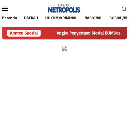
Loncat
Menu
ke
Mobile
konten
Beranda
DAERAH
HUKUM/KRIMINAL
NASIONAL
SOSIAL/B
akan Pertanyaan
Konten Spesial
Angka Penyertaan Modal BUMDes Jadi Tanda