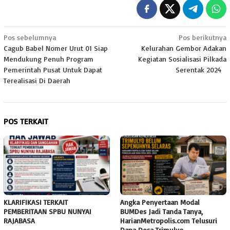
Navigasi
Pos sebelumnya
Pos berikutnya
Cagub Babel Nomer Urut 01 Siap
Kelurahan Gembor Adakan
pos
Mendukung Penuh Program
Kegiatan Sosialisasi Pilkada
Pemerintah Pusat Untuk Dapat
Serentak 2024
Terealisasi Di Daerah
POS TERKAIT
KLARIFIKASI TERKAIT
Angka Penyertaan Modal
PEMBERITAAN SPBU NUNYAI
BUMDes Jadi Tanda Tanya,
RAJABASA
HarianMetropolis.com Telusuri
Dana Desa Trimulyo