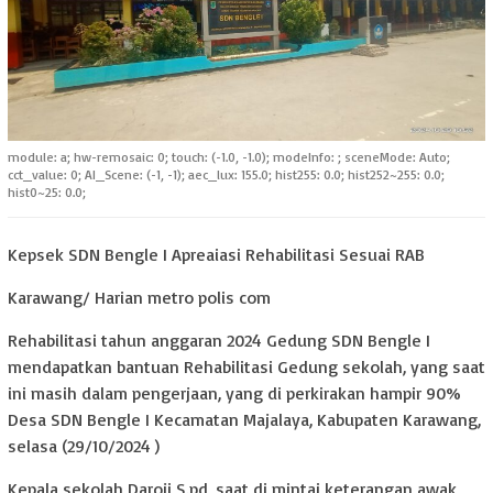
module: a; hw-remosaic: 0; touch: (-1.0, -1.0); modeInfo: ; sceneMode: Auto;
cct_value: 0; AI_Scene: (-1, -1); aec_lux: 155.0; hist255: 0.0; hist252~255: 0.0;
hist0~25: 0.0;
Kepsek SDN Bengle I Apreaiasi Rehabilitasi Sesuai RAB
Karawang/ Harian metro polis com
Rehabilitasi tahun anggaran 2024 Gedung SDN Bengle I
mendapatkan bantuan Rehabilitasi Gedung sekolah, yang saat
ini masih dalam pengerjaan, yang di perkirakan hampir 90%
Desa SDN Bengle I Kecamatan Majalaya, Kabupaten Karawang,
selasa (29/10/2024 )
Kepala sekolah Daroji S.pd, saat di mintai keterangan awak