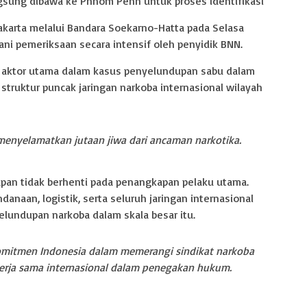
ngsung dibawa ke Phnom Penh untuk proses identifikasi
akarta melalui Bandara Soekarno-Hatta pada Selasa
ni pemeriksaan secara intensif oleh penyidik BNN.
 aktor utama dalam kasus penyelundupan sabu dalam
 struktur puncak jaringan narkoba internasional wilayah
menyelamatkan jutaan jiwa dari ancaman narkotika.
n tidak berhenti pada penangkapan pelaku utama.
danaan, logistik, serta seluruh jaringan internasional
yelundupan narkoba dalam skala besar itu.
omitmen Indonesia dalam memerangi sindikat narkoba
 kerja sama internasional dalam penegakan hukum.