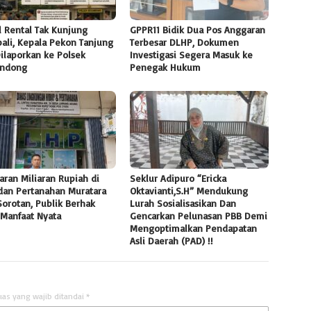
l Rental Tak Kunjung
GPPR11 Bidik Dua Pos Anggaran
ali, Kepala Pekon Tanjung
Terbesar DLHP, Dokumen
Dilaporkan ke Polsek
Investigasi Segera Masuk ke
ndong
Penegak Hukum
ran Miliaran Rupiah di
Seklur Adipuro “Ericka
dan Pertanahan Muratara
Oktavianti,S.H” Mendukung
Sorotan, Publik Berhak
Lurah Sosialisasikan Dan
 Manfaat Nyata
Gencarkan Pelunasan PBB Demi
Mengoptimalkan Pendapatan
Asli Daerah (PAD) !!
uas yang wajib ditandai
*