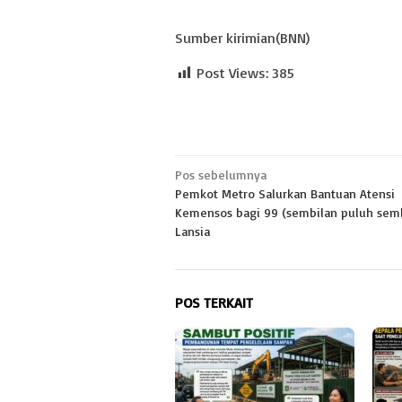
Sumber kirimian(BNN)
Post Views:
385
Navigasi
Pos sebelumnya
Pemkot Metro Salurkan Bantuan Atensi
pos
Kemensos bagi 99 (sembilan puluh semb
Lansia
POS TERKAIT