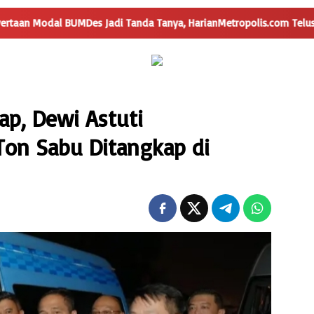
s Jadi Tanda Tanya, HarianMetropolis.com Telusuri Dana Desa Trim
ap, Dewi Astuti
Ton Sabu Ditangkap di