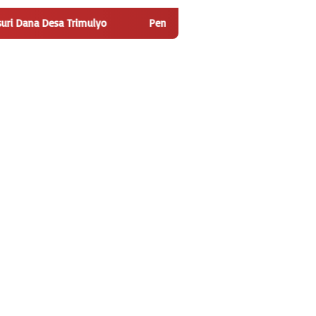
ulyo
Pengguna Jalan Iskandar Muda Sambut Positif Pemba