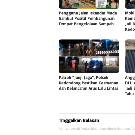
Pengguna Jalan Iskandar Muda
Mobi
Sambut Positif Pembangunan
Kemb
Tempat Pengelolaan Sampah
Jati 
Kedo
Patroli “Janji Jaga”, Polsek
Angga
Kedondong Pastikan Keamanan
DLH 
dan Kelancaran Arus Lalu Lintas
Jadi 
Tahu
Tinggalkan Balasan
Alamat email Anda tidak akan dipublikasikan.
R