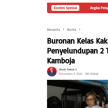
Masih Menyisakan Pertanyaan
Konten Spesial
Angka Penyertaan Modal BUMDe
Beranda
Berita
Buronan Kelas Kak
Penyelundupan 2 
Kamboja
Vindo Datuk S
Desember 3, 2025
385 Dilihat