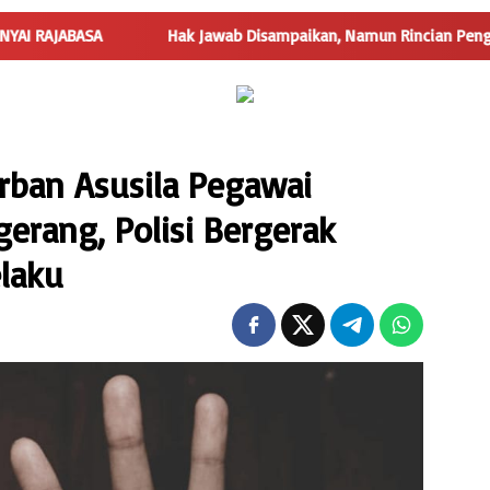
Hak Jawab Disampaikan, Namun Rincian Penggunaan Dana De
rban Asusila Pegawai
erang, Polisi Bergerak
laku