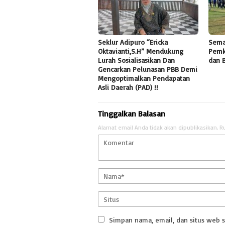
Seklur Adipuro “Ericka
Sema
Oktavianti,S.H” Mendukung
Pemk
Lurah Sosialisasikan Dan
dan 
Gencarkan Pelunasan PBB Demi
Mengoptimalkan Pendapatan
Asli Daerah (PAD) !!
Tinggalkan Balasan
Alamat email Anda tidak akan dipublikasikan.
R
Simpan nama, email, dan situs web 