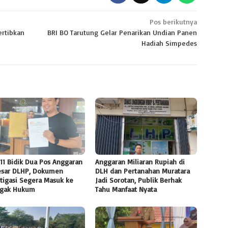
Pos berikutnya
ertibkan
BRI BO Tarutung Gelar Penarikan Undian Panen
Hadiah Simpedes
11 Bidik Dua Pos Anggaran
Anggaran Miliaran Rupiah di
esar DLHP, Dokumen
DLH dan Pertanahan Muratara
tigasi Segera Masuk ke
Jadi Sorotan, Publik Berhak
gak Hukum
Tahu Manfaat Nyata