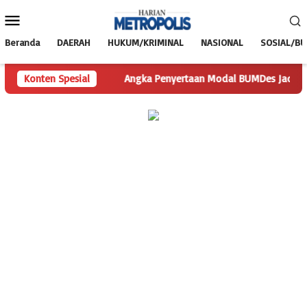
Loncat
Menu
ke
Mobile
konten
Beranda
DAERAH
HUKUM/KRIMINAL
NASIONAL
SOSIAL/B
an Pertanyaan
Konten Spesial
Angka Penyertaan Modal BUMDes Jadi Tanda T