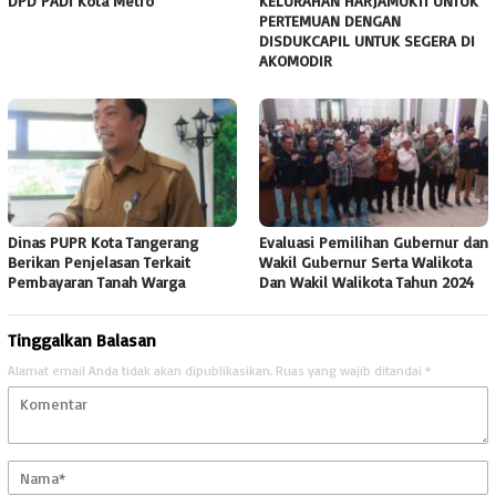
DPD PADI Kota Metro
KELURAHAN HARJAMUKTI UNTUK
PERTEMUAN DENGAN
DISDUKCAPIL UNTUK SEGERA DI
AKOMODIR
Dinas PUPR Kota Tangerang
Evaluasi Pemilihan Gubernur dan
Berikan Penjelasan Terkait
Wakil Gubernur Serta Walikota
Pembayaran Tanah Warga
Dan Wakil Walikota Tahun 2024
Tinggalkan Balasan
Alamat email Anda tidak akan dipublikasikan.
Ruas yang wajib ditandai
*