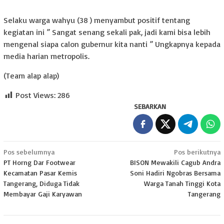
Selaku warga wahyu (38 ) menyambut positif tentang
kegiatan ini ” Sangat senang sekali pak, jadi kami bisa lebih
mengenal siapa calon gubernur kita nanti ” Ungkapnya kepada
media harian metropolis.
(Team alap alap)
Post Views:
286
SEBARKAN
Navigasi
Pos sebelumnya
Pos berikutnya
PT Horng Dar Footwear
BISON Mewakili Cagub Andra
pos
Kecamatan Pasar Kemis
Soni Hadiri Ngobras Bersama
Tangerang, Diduga Tidak
Warga Tanah Tinggi Kota
Membayar Gaji Karyawan
Tangerang