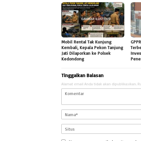
Mobil Rental Tak Kunjung
GPPR
Kembali, Kepala Pekon Tanjung
Terb
Jati Dilaporkan ke Polsek
Inves
Kedondong
Pene
Tinggalkan Balasan
Alamat email Anda tidak akan dipublikasikan.
R