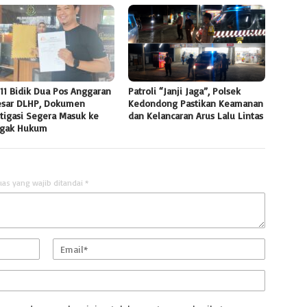
11 Bidik Dua Pos Anggaran
Patroli “Janji Jaga”, Polsek
esar DLHP, Dokumen
Kedondong Pastikan Keamanan
tigasi Segera Masuk ke
dan Kelancaran Arus Lalu Lintas
gak Hukum
uas yang wajib ditandai
*