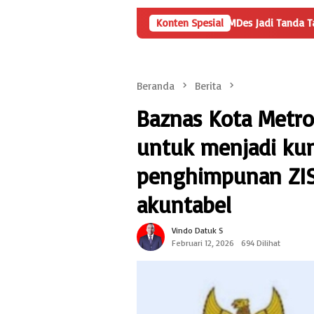
Angka Penyertaan Modal BUMDes Jadi Tanda Tanya, HarianMet
Konten Spesial
Beranda
Berita
Baznas Kota Metro
untuk menjadi ku
penghimpunan ZIS 
akuntabel
Vindo Datuk S
Februari 12, 2026
694 Dilihat