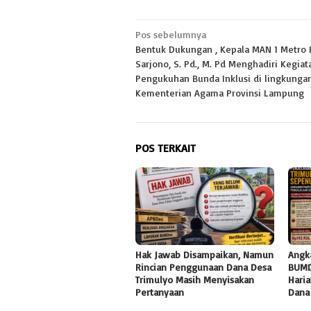
Navigasi
Pos sebelumnya
Bentuk Dukungan , Kepala MAN 1 Metro 
pos
Sarjono, S. Pd., M. Pd Menghadiri Kegiat
Pengukuhan Bunda Inklusi di lingkunga
Kementerian Agama Provinsi Lampung
POS TERKAIT
Hak Jawab Disampaikan, Namun
Angk
Rincian Penggunaan Dana Desa
BUMD
Trimulyo Masih Menyisakan
Haria
Pertanyaan
Dana