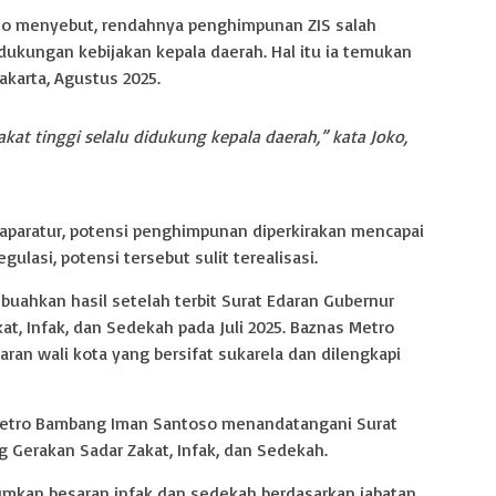
so menyebut, rendahnya penghimpunan ZIS salah
ukungan kebijakan kepala daerah. Hal itu ia temukan
akarta, Agustus 2025.
t tinggi selalu didukung kepala daerah,” kata Joko,
 aparatur, potensi penghimpunan diperkirakan mencapai
gulasi, potensi tersebut sulit terealisasi.
uahkan hasil setelah terbit Surat Edaran Gubernur
t, Infak, dan Sedekah pada Juli 2025. Baznas Metro
ran wali kota yang bersifat sukarela dan dilengkapi
Metro Bambang Iman Santoso menandatangani Surat
 Gerakan Sadar Zakat, Infak, dan Sedekah.
umkan besaran infak dan sedekah berdasarkan jabatan