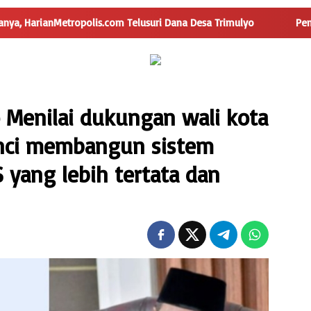
ropolis.com Telusuri Dana Desa Trimulyo
Pengguna Jalan I
 Menilai dukungan wali kota
nci membangun sistem
yang lebih tertata dan