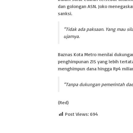
dan golongan ASN. Joko menegaskan, 
sanksi.
“Tidak ada paksaan. Yang mau sila
ujarnya.
Baznas Kota Metro menilai dukunga
penghimpunan ZIS yang lebih tertat
menghimpun dana hingga Rp4 miliar
“Tanpa dukungan pemerintah daerah
(Red)
Post Views:
694