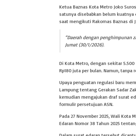
Ketua Baznas Kota Metro Joko Suro
satunya disebabkan belum kuatnya d
saat mengikuti Rakornas Baznas di J
“Daerah dengan penghimpunan zaka
Jumat (30/1/2026).
Di Kota Metro, dengan sekitar 5.500
Rp180 juta per bulan. Namun, tanpa re
Upaya penguatan regulasi baru memb
Lampung tentang Gerakan Sadar Zaka
kemudian mengajukan draf surat eda
formulir persetujuan ASN.
Pada 27 November 2025, Wali Kota 
Edaran Nomor 38 Tahun 2025 tentang
Dalam surat edaran tersebut dicant