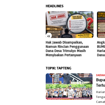
HEADLINES
«
R11 Bidik Dua Pos Anggaran
Hak Jawab Disampaikan,
Angk
besar DLHP, Dokumen
Namun Rincian Penggunaan
BUMD
estigasi Segera Masuk ke
Dana Desa Trimulyo Masih
Haria
negak Hukum
Menyisakan Pertanyaan
Dana
TOPIK:
TAPTENG
DAERAH
Bupa
Terh
Haria
Tenga
Camat,