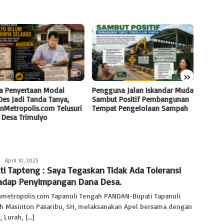
»
a Penyertaan Modal
Pengguna Jalan Iskandar Muda
Mobil 
es Jadi Tanda Tanya,
Sambut Positif Pembangunan
Kembal
nMetropolis.com Telusuri
Tempat Pengelolaan Sampah
Tanjun
 Desa Trimulyo
Polse
Redaksi
April 10, 2025
ti Tapteng : Saya Tegaskan Tidak Ada Toleransi
Kaperwil
Sumut
adap Penyimpangan Dana Desa.
-
SKW
nmetropolis.com Tapanuli Tengah PANDAN-Bupati Tapanuli
Madya
h Masinton Pasaribu, SH, melaksanakan Apel bersama dengan
 Lurah, […]