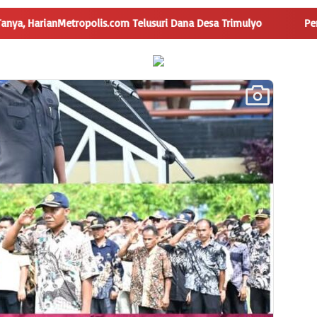
nMetropolis.com Telusuri Dana Desa Trimulyo
Pengguna Ja