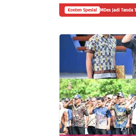
an
Angka Penyertaan Modal BUMDes Jadi Tanda Tanya, Haria
Konten Spesial