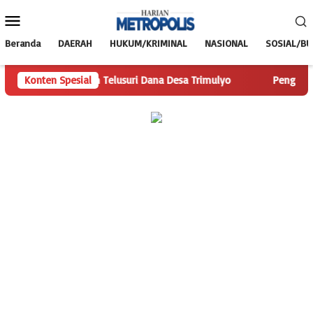
Loncat
Menu
ke
Mobile
konten
Beranda
DAERAH
HUKUM/KRIMINAL
NASIONAL
SOSIAL/B
anMetropolis.com Telusuri Dana Desa Trimulyo
Konten Spesial
Pengguna J