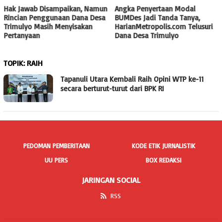
Hak Jawab Disampaikan, Namun
Angka Penyertaan Modal
Rincian Penggunaan Dana Desa
BUMDes Jadi Tanda Tanya,
Trimulyo Masih Menyisakan
HarianMetropolis.com Telusuri
Pertanyaan
Dana Desa Trimulyo
TOPIK:
RAIH
Tapanuli Utara Kembali Raih Opini WTP ke-11
secara berturut-turut dari BPK RI
PEDOMAN PEMBERITAAN
KODE ETIK JURNALISTIK
UU PERS
BOX REDAKSI
JARINGAN SOCIAL
RSS