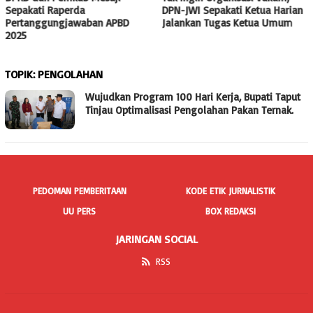
Sepakati Raperda
DPN-JWI Sepakati Ketua Harian
Pertanggungjawaban APBD
Jalankan Tugas Ketua Umum
2025
TOPIK:
PENGOLAHAN
Wujudkan Program 100 Hari Kerja, Bupati Taput
Tinjau Optimalisasi Pengolahan Pakan Ternak.
PEDOMAN PEMBERITAAN
KODE ETIK JURNALISTIK
UU PERS
BOX REDAKSI
JARINGAN SOCIAL
RSS