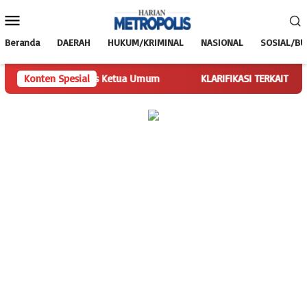
Loncat
Menu
ke
Mobile
konten
Beranda
DAERAH
HUKUM/KRIMINAL
NASIONAL
SOSIAL/B
arian Jalankan Tugas Ketua Umum
Konten Spesial
KLARIFIKASI TERKAIT PEMB