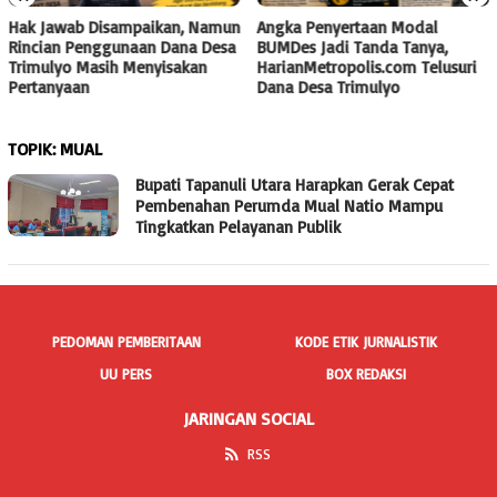
Hak Jawab Disampaikan, Namun
Angka Penyertaan Modal
Rincian Penggunaan Dana Desa
BUMDes Jadi Tanda Tanya,
Trimulyo Masih Menyisakan
HarianMetropolis.com Telusuri
Pertanyaan
Dana Desa Trimulyo
TOPIK:
MUAL
Bupati Tapanuli Utara Harapkan Gerak Cepat
Pembenahan Perumda Mual Natio Mampu
Tingkatkan Pelayanan Publik
PEDOMAN PEMBERITAAN
KODE ETIK JURNALISTIK
UU PERS
BOX REDAKSI
JARINGAN SOCIAL
RSS