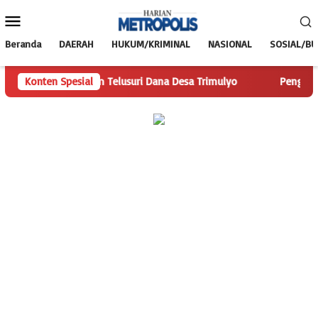
Loncat
Menu
ke
Mobile
konten
Beranda
DAERAH
HUKUM/KRIMINAL
NASIONAL
SOSIAL/B
ianMetropolis.com Telusuri Dana Desa Trimulyo
Konten Spesial
Pengguna J