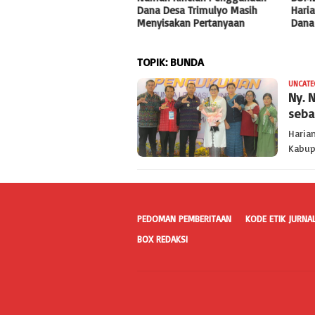
estigasi Segera Masuk ke
Dana Desa Trimulyo Masih
Haria
negak Hukum
Menyisakan Pertanyaan
Dana
TOPIK:
BUNDA
UNCATE
Ny. 
seba
Haria
Kabup
PEDOMAN PEMBERITAAN
KODE ETIK JURNAL
BOX REDAKSI