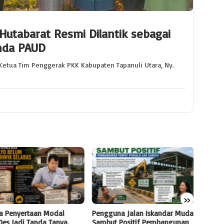
Hutabarat Resmi Dilantik sebagai
unda PAUD
Ketua Tim Penggerak PKK Kabupaten Tapanuli Utara, Ny.
»
a Penyertaan Modal
Pengguna Jalan Iskandar Muda
Mobil 
es Jadi Tanda Tanya,
Sambut Positif Pembangunan
Kembal