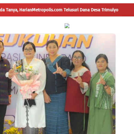
HarianMetropolis.com Telusuri Dana Desa Trimulyo
Penggun