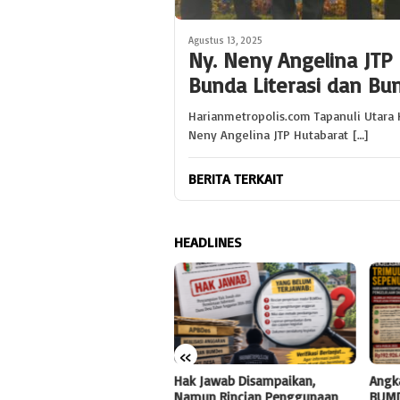
Agustus 13, 2025
Ny. Neny Angelina JTP 
Bunda Literasi dan B
Harianmetropolis.com Tapanuli Utara 
Neny Angelina JTP Hutabarat […]
BERITA TERKAIT
HEADLINES
«
R11 Bidik Dua Pos Anggaran
Hak Jawab Disampaikan,
Angk
besar DLHP, Dokumen
Namun Rincian Penggunaan
BUMD