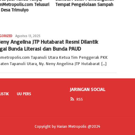
nMetropolis.com Telusuri
Tempat Pengelolaan Sampah
Tanjun
 Desa Trimulyo
Polse
GORIZED
Redaksi
Agustus 13, 2025
Neny Angelina JTP Hutabarat Resmi Dilantik
Kaperwil
Sumut
gai Bunda Literasi dan Bunda PAUD
-
SKW
nmetropolis.com Tapanuli Utara Ketua Tim Penggerak PKK
Madya
aten Tapanuli Utara, Ny. Neny Angelina JTP Hutabarat […]
JARINGAN SOCIAL
ISTIK
UU PERS
RSS
Copyright by Harian Metropolis @2024