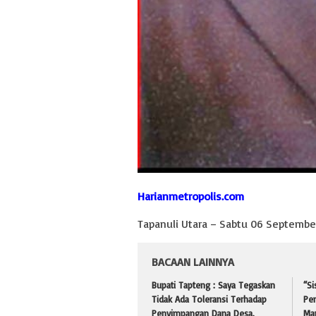
Harianmetropolis.com
Tapanuli Utara – Sabtu 06 Septembe
BACAAN LAINNYA
Bupati Tapteng : Saya Tegaskan
“S
Tidak Ada Toleransi Terhadap
Pe
Penyimpangan Dana Desa.
Man