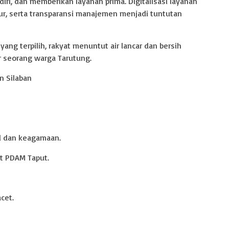
ri, dan memberikan layanan prima. Digitalisasi layanan
ur, serta transparansi manajemen menjadi tuntutan
yang terpilih, rakyat menuntut air lancar dan bersih
jar seorang warga Tarutung.
n Silaban
al dan keagamaan.
t PDAM Taput.
acet.