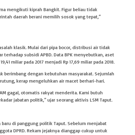
a mengikuti kiprah Bangkit. Figur beliau tidak
rintah daerah berani memilih sosok yang tepat,”
h klasik. Mulai dari pipa bocor, distribusi air tidak
r terhadap subsidi APBD. Data BPK menyebutkan, aset
,41 miliar pada 2017 menjadi Rp 17,69 miliar pada 2018.
tidak berimbang dengan kebutuhan masyarakat. Sejumlah
rutung, kerap mengeluhkan air macet berhari-hari.
DAM gagal, otomatis rakyat menderita. Kami butuh
kadar jabatan politik,” ujar seorang aktivis LSM Taput.
 baru di panggung politik Taput. Sebelum menjabat
 anggota DPRD. Rekam jejaknya dianggap cukup untuk