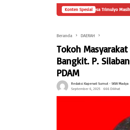
n Rincian Penggunaan Dana Desa Trimulyo Masih Menyisakan Perta
Konten Spesial
Beranda
DAERAH
Tokoh Masyarakat
Bangkit. P. Silaba
PDAM
Redaksi Kaperwil Sumut - SKW Madya
September 6, 2025
666 Dilihat