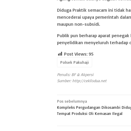
Diduga Praktik semacam ini tidak ha
mencederai upaya pemerintah dalam
maupun non-subsidi.
Publik pun berharap aparat penega
penyelidikan menyeluruh terhadap d
Post Views:
95
Polsek Pakuhaji
Penulis: BF & Akpersi
Sumber:
http://ceklisdua.net
Navigasi
Pos sebelumnya
Kompleks Pergudangan Dikosambi Didug
pos
Tempat Produksi Oli Kemasan Ilegal