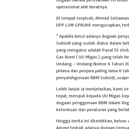
operasional alat beratnya.
Di tempat terpisah, Ahmad Setiawan
DPP LSM GPRUKK mengucapkan, terk
” Apabila betul adanya dugaan peny
Subsidi yang sudah diatur dalam be
yang mengatur adalah Pasal 55 Und
Gas Bumi ( UU Migas ) ,yang telah 
Undang – Undang Nomor 6 Tahun 2023
pidana dan penjara paling lama 6 ta
penyalahgunaan BBM Subsidi, ucapn
Lebih lanjut ia menjelaskan, kami s
tepat, merujuk kepada UU Migas kep
dugaan penggunaan BBM dalam lingk
ketentuan dan peraturan yang berlak
Hingga berita ini diterbitkan, belu
Agung terkait adanya dugaan temua