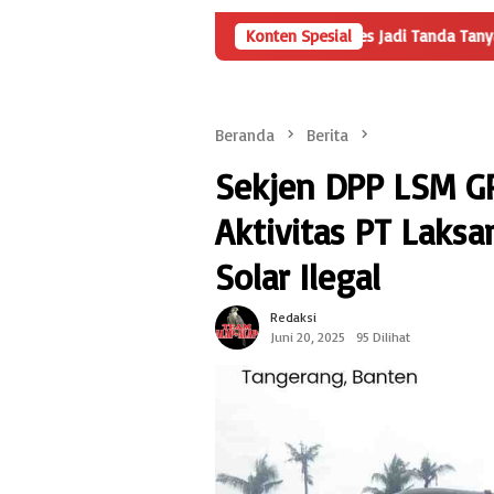
Angka Penyertaan Modal BUMDes Jadi Tanda Tanya, HarianMetropoli
Konten Spesial
Beranda
Berita
Sekjen DPP LSM G
Aktivitas PT Laks
Solar Ilegal
Redaksi
Juni 20, 2025
95 Dilihat