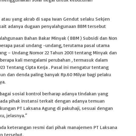
 atau yang akrab di sapa Iwan Gendut selaku Sekjen
ait adanya dugaan penyalahgunaan BBM tersebut
alahgunaan Bahan Bakar Minyak ( BBM ) Subsidi dan Non
berapa pasal undang -undang, terutama pasal utama
ang – Undang Nomor 22 Tahun 2001 tentang Minyak dan
beberapa kali mengalami perubahan , termasuk dalam
 Tentang Cipta Kerja . Pasal ini mengatur tentang
hun dan denda paling banyak Rp.60 Milyar bagi pelaku
ya.
ebagai sosial kontrol berharap adanya tindakan yang
ada pihak instansi terkait dengan adanya temuan
ungan PT Laksana Agung di pakuhaji, sesuai dengan
u, jelasnya.”
m ada keterangan resmi dari pihak manajemen PT Laksana
n tersebut.