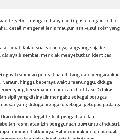
araan tersebut mengaku hanya bertugas mengantar dan
hui detail mengenai jenis maupun asal-usul solar yang
alat berat. Kalau soal solar-nya, langsung saja ke
, disinyalir sembari menolak menyebutkan identitas
petugas keamanan perusahaan datang dan mengarahkan
an. Namun, hingga beberapa waktu menunggu, diduga
emen yang bersedia memberikan klarifikasi. Di lokasi
an sipil yang disinyalir mengaku sebagai petugas
n besar yang diduga mengaku sebagai petugas gudang.
jukkan dokumen legal terkait pengadaan dan
mbelian resmi atau izin penggunaan BBM untuk industri,
mampu memperlihatkannya. Hal ini semakin memperkuat
menggunakan solar ilegal untuk kebutuhan