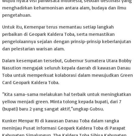
wujud nyata visi pariwisata Indonesia, sebuah destinasi yang
menghadirkan keharmonisan antara alam, budaya dan ilmu
pengetahuan.
Untuk itu, Kemenpar terus memantau setiap langkah
perbaikan di Geopark Kaldera Toba, serta memastikan
pengelolaannya sejalan dengan prinsip-prinsip keberlanjutan
dan pelestarian warisan alam.
Dalam kesempatan tersebut, Gubernur Sumatera Utara Bobby
Nasution mengajak seluruh kepala daerah di kawasan Danau
Toba untuk memperkuat kolaborasi dalam mewujudkan Green
Card Geopark Kaldera Toba.
“Kita sama-sama melakukan hal terbaik untuk meningkatkan
yellow menjadi green. Minta tolong kepada bupati, dari 7
(bupati) baru 2 yang sangat aktif,”ungkap Gubsu.
Kunker Menpar RI di kawasan Danau Toba dalam rangka
meninjau Pusat informasi Geopark Kaldera Toba di Parapat
Kabupaten Simalungun, The Kaldera Toba Sibisa Kabupaten