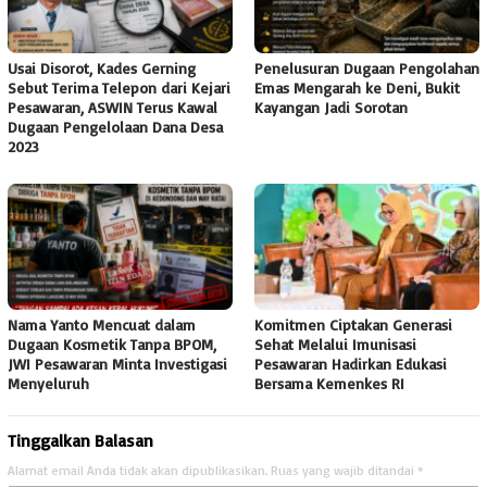
Usai Disorot, Kades Gerning
Penelusuran Dugaan Pengolahan
Sebut Terima Telepon dari Kejari
Emas Mengarah ke Deni, Bukit
Pesawaran, ASWIN Terus Kawal
Kayangan Jadi Sorotan
Dugaan Pengelolaan Dana Desa
2023
Nama Yanto Mencuat dalam
Komitmen Ciptakan Generasi
Dugaan Kosmetik Tanpa BPOM,
Sehat Melalui Imunisasi
JWI Pesawaran Minta Investigasi
Pesawaran Hadirkan Edukasi
Menyeluruh
Bersama Kemenkes RI
Tinggalkan Balasan
Alamat email Anda tidak akan dipublikasikan.
Ruas yang wajib ditandai
*