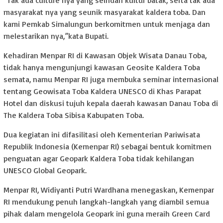
“Tak ada culture nya yang seindah kultur batak, serta tak ada
masyarakat nya yang seunik masyarakat kaldera toba. Dan
kami Pemkab Simalungun berkomitmen untuk menjaga dan
melestarikan nya,”kata Bupati.
Kehadiran Menpar RI di Kawasan Objek Wisata Danau Toba,
tidak hanya mengunjungi kawasan Geosite Kaldera Toba
semata, namu Menpar RI juga membuka seminar internasional
tentang Geowisata Toba Kaldera UNESCO di Khas Parapat
Hotel dan diskusi tujuh kepala daerah kawasan Danau Toba di
The Kaldera Toba Sibisa Kabupaten Toba.
Dua kegiatan ini difasilitasi oleh Kementerian Pariwisata
Republik Indonesia (Kemenpar RI) sebagai bentuk komitmen
penguatan agar Geopark Kaldera Toba tidak kehilangan
UNESCO Global Geopark.
Menpar RI, Widiyanti Putri Wardhana menegaskan, Kemenpar
RI mendukung penuh langkah-langkah yang diambil semua
pihak dalam mengelola Geopark ini guna meraih Green Card