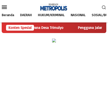
Loncat
Menu
ke
Mobile
konten
Beranda
DAERAH
HUKUM/KRIMINAL
NASIONAL
SOSIAL/B
 Telusuri Dana Desa Trimulyo
Konten Spesial
Pengguna Jalan Iskandar Mu