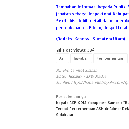
Tambahan informasi kepada Publik, 
jabatan sebagai Inspektorat Kabupate
Sekda bisa lebih detail dalam memb
pemeriksaan dr. Bilmar, Inspektorat
(Redaksi Kaperwil Sumatera Utara)
Post Views:
394
Asn
Jawaban
Pemberhentian
Penulis: Lamhot Silaban
Editor: Redaksi - SKW Madya
Sumber:
https://harianmetropolis.com/?
Navigasi
Pos sebelumnya
Kepala BKP-SDM Kabupaten Samosir “B
pos
Terkait Perberhentian ASN dr.Bilmar De
Sidabutar