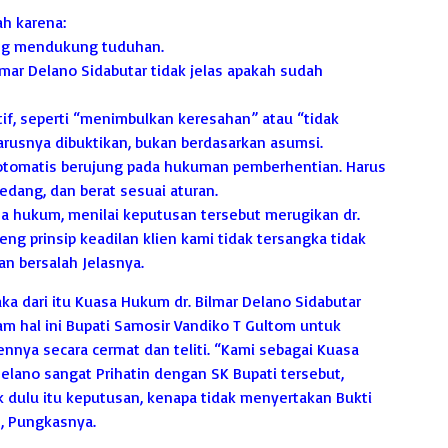
ah karena:
yang mendukung tuduhan.
lmar Delano Sidabutar tidak jelas apakah sudah
tif, seperti “menimbulkan keresahan” atau “tidak
rusnya dibuktikan, bukan berdasarkan asumsi.
 otomatis berujung pada hukuman pemberhentian. Harus
sedang, dan berat sesuai aturan.
sa hukum, menilai keputusan tersebut merugikan dr.
ng prinsip keadilan klien kami tidak tersangka tidak
n bersalah Jelasnya.
aka dari itu Kuasa Hukum dr. Bilmar Delano Sidabutar
 hal ini Bupati Samosir Vandiko T Gultom untuk
nnya secara cermat dan teliti. “Kami sebagai Kuasa
elano sangat Prihatin dengan SK Bupati tersebut,
k dulu itu keputusan, kenapa tidak menyertakan Bukti
, Pungkasnya.