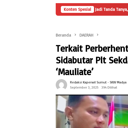
a Penyertaan Modal BUMDes Jadi Tanda Tanya, HarianMetropolis.com
Konten Spesial
Beranda
DAERAH
Terkait Perberhen
Sidabutar Plt Sek
‘Mauliate’
Redaksi Kaperwil Sumut - SKW Madya
September 3, 2025
394 Dilihat