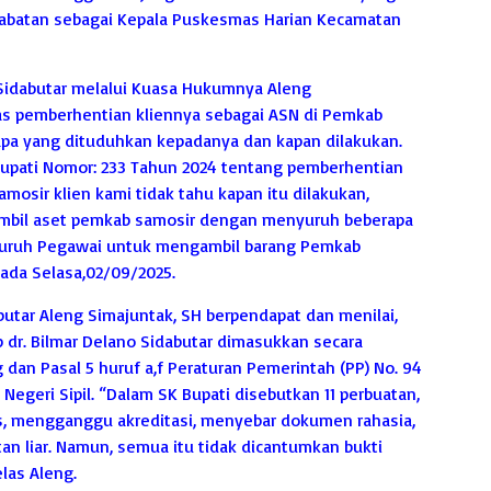
abatan sebagai Kepala Puskesmas Harian Kecamatan
no Sidabutar melalui Kuasa Hukumnya Aleng
as pemberhentian kliennya sebagai ASN di Pemkab
apa yang dituduhkan kepadanya dan kapan dilakukan.
upati Nomor: 233 Tahun 2024 tentang pemberhentian
mosir klien kami tidak tahu kapan itu dilakukan,
ambil aset pemkab samosir dengan menyuruh beberapa
nyuruh Pegawai untuk mengambil barang Pemkab
pada Selasa,02/09/2025.
butar Aleng Simajuntak, SH berpendapat dan menilai,
 dr. Bilmar Delano Sidabutar dimasukkan secara
 dan Pasal 5 huruf a,f Peraturan Pemerintah (PP) No. 94
Negeri Sipil. “Dalam SK Bupati disebutkan 11 perbuatan,
s, mengganggu akreditasi, menyebar dokumen rahasia,
tan liar. Namun, semua itu tidak dicantumkan bukti
elas Aleng.