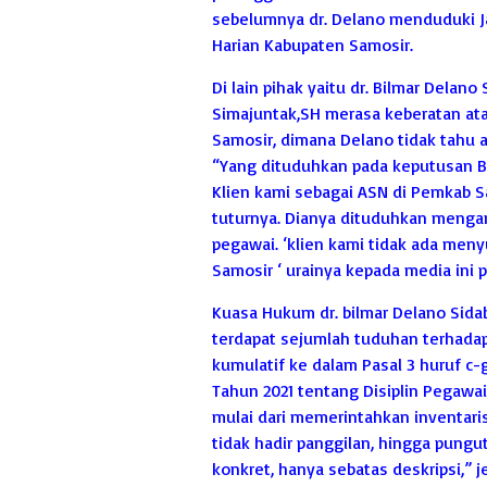
sebelumnya dr. Delano menduduki J
Harian Kabupaten Samosir.
Di lain pihak yaitu dr. Bilmar Dela
Simajuntak,SH merasa keberatan at
Samosir, dimana Delano tidak tahu 
“Yang dituduhkan pada keputusan B
Klien kami sebagai ASN di Pemkab Sa
tuturnya. Dianya dituduhkan meng
pegawai. ‘klien kami tidak ada me
Samosir ‘ urainya kepada media ini 
Kuasa Hukum dr. bilmar Delano Sida
terdapat sejumlah tuduhan terhadap
kumulatif ke dalam Pasal 3 huruf c-g
Tahun 2021 tentang Disiplin Pegawai 
mulai dari memerintahkan inventari
tidak hadir panggilan, hingga pungu
konkret, hanya sebatas deskripsi,” j