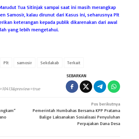
Marudut Tua Sitinjak sampai saat ini masih merangkap
n Samosir, kalau dirunut dari Kasus ini, seharusnya Plt
erikan keterangan kepada publik dikarenakan dari awal
 lah yang lebih mengetahui.
Plt
samosir
Sekdakab
Terkait
SEBARKAN
p=10413&preview=true
Pos berikutnya
ungkam”
Pemerintah Humbahas Bersama KPP Pratama
lano
Balige Laksanakan Sosialisasi Penyuluhan
Perpajakan Dana Desa