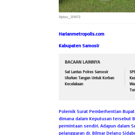
Oplus_131072
Harianmetropolis.com
Kabupaten Samosir
BACAAN LAINNYA
Sat Lantas Polres Samosir
SP
Ulurkan Tangan Untuk Korban
Ka
Kecelakaan
War
Tu
Polemik Surat Pemberhentian Bupati
dimana dalam Keputusan tersebut 
permintaan sendiri. Adapun dalam Su
pelanggaran dr. Bilmar Delano Sida