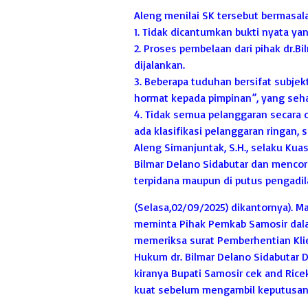
Aleng menilai SK tersebut bermasal
1. Tidak dicantumkan bukti nyata 
2. Proses pembelaan dari pihak dr.Bi
dijalankan.
3. Beberapa tuduhan bersifat subjek
hormat kepada pimpinan”, yang seha
4. Tidak semua pelanggaran secara
ada klasifikasi pelanggaran ringan, 
Aleng Simanjuntak, S.H., selaku Kua
Bilmar Delano Sidabutar dan mencore
terpidana maupun di putus pengadila
(Selasa,02/09/2025) dikantornya). M
meminta Pihak Pemkab Samosir dalam
memeriksa surat Pemberhentian Klie
Hukum dr. Bilmar Delano Sidabutar D
kiranya Bupati Samosir cek and Rice
kuat sebelum mengambil keputusan