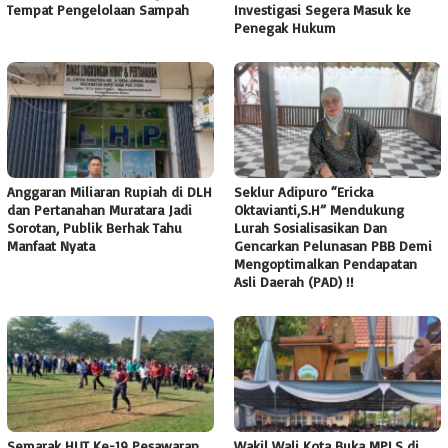
Tempat Pengelolaan Sampah
Investigasi Segera Masuk ke
Penegak Hukum
Anggaran Miliaran Rupiah di DLH
Seklur Adipuro “Ericka
dan Pertanahan Muratara Jadi
Oktavianti,S.H” Mendukung
Sorotan, Publik Berhak Tahu
Lurah Sosialisasikan Dan
Manfaat Nyata
Gencarkan Pelunasan PBB Demi
Mengoptimalkan Pendapatan
Asli Daerah (PAD) !!
Semarak HUT Ke-19 Pesawaran,
Wakil Wali Kota Buka MPLS di