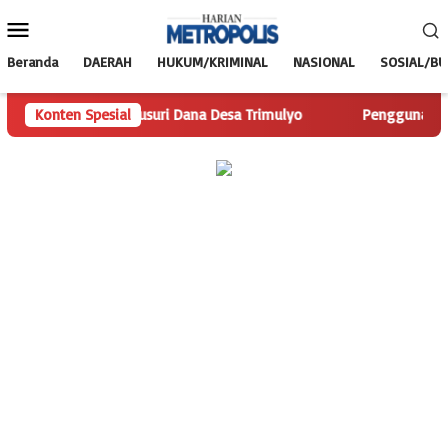
Loncat
Menu
ke
Mobile
konten
Beranda
DAERAH
HUKUM/KRIMINAL
NASIONAL
SOSIAL/B
polis.com Telusuri Dana Desa Trimulyo
Konten Spesial
Pengguna Jalan Is