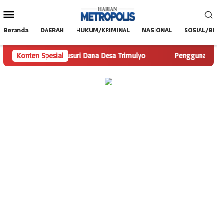
Loncat
Menu
ke
Mobile
konten
Beranda
DAERAH
HUKUM/KRIMINAL
NASIONAL
SOSIAL/B
opolis.com Telusuri Dana Desa Trimulyo
Konten Spesial
Pengguna Jalan I