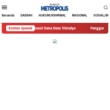
Loncat
Menu
ke
Mobile
konten
Beranda
DAERAH
HUKUM/KRIMINAL
NASIONAL
SOSIAL/B
polis.com Telusuri Dana Desa Trimulyo
Konten Spesial
Pengguna Jalan Is