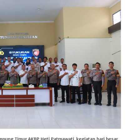
mpung Timur AKBP Heti Patmawati, kegiatan hari besar