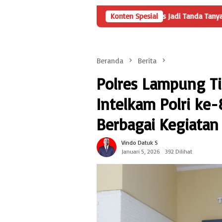
enyertaan Modal BUMDes Jadi Tanda Tanya, HarianMetropolis.com Te
Konten Spesial
Beranda
Berita
Polres Lampung Tim
Intelkam Polri ke
Berbagai Kegiatan 
Vindo Datuk S
Januari 5, 2026
392 Dilihat