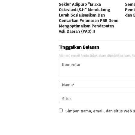
Seklur Adipuro “Ericka
Sema
Oktavianti,S.H” Mendukung
Pemk
Lurah Sosialisasikan Dan
dan 
Gencarkan Pelunasan PBB Demi
Mengoptimalkan Pendapatan
Asli Daerah (PAD) !!
Tinggalkan Balasan
Alamat email Anda tidak akan dipublikasikan.
R
Simpan nama, email, dan situs web 