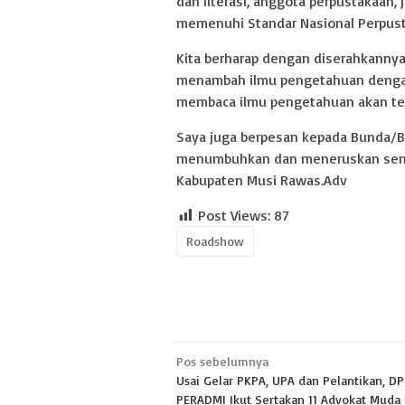
dan literasi, anggota perpustakaan
memenuhi Standar Nasional Perpust
Kita berharap dengan diserahkannya
menambah ilmu pengetahuan dengan
membaca ilmu pengetahuan akan te
Saya juga berpesan kepada Bunda/B
menumbuhkan dan meneruskan seman
Kabupaten Musi Rawas.Adv
Post Views:
87
Roadshow
Navigasi
Pos sebelumnya
Usai Gelar PKPA, UPA dan Pelantikan, D
pos
PERADMI Ikut Sertakan 11 Advokat Muda