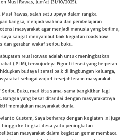
n Musi Rawas, Jum’at (31/10/2025).
i Musi Rawas, salah satu upaya dalam rangka
pan bangsa, menjadi wahana dan pembelajaran
ensi masyarakat agar menjadi manusia yang berilmu,
tu, saya sangat menyambut baik kegiatan roadshow
s dan gerakan wakaf seribu buku.
Kabupaten Musi Rawas adalah untuk meningkatkan
kat (IPLM), terwujudnya Figur Literasi yang berperan
dupkan budaya literasi baik di lingkungan keluarga,
syarakat sebagai wujud kesejahteraan masyarakat.
Seribu Buku, mari kita sama-sama bangkitkan lagi
s. Bangsa yang besar ditandai dengan masyarakatnya
 aktif memajukan masyarakat dunia.
ovianto Gustam, Saya berharap dengan kegiatan ini juga
i hingga ke tingkat desa yaitu peningkatan
pelibatan masyarakat dalam kegiatan gemar membaca