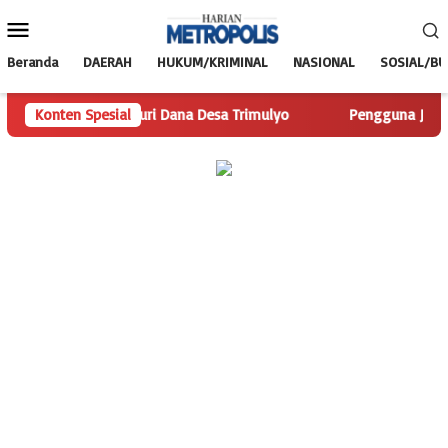
Loncat
Menu
ke
Mobile
konten
Beranda
DAERAH
HUKUM/KRIMINAL
NASIONAL
SOSIAL/B
s.com Telusuri Dana Desa Trimulyo
Konten Spesial
Pengguna Jalan Iskand