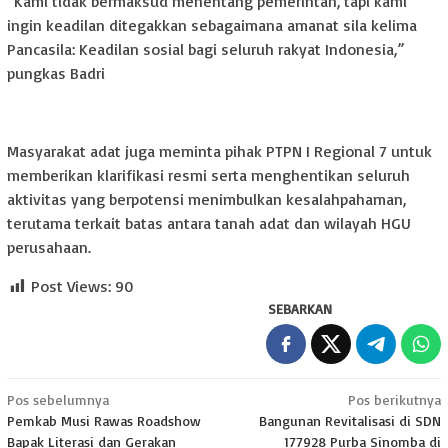
“Kami tidak bermaksud menentang pemerintah, tapi kami
ingin keadilan ditegakkan sebagaimana amanat sila kelima
Pancasila: Keadilan sosial bagi seluruh rakyat Indonesia,”
pungkas Badri
Masyarakat adat juga meminta pihak PTPN I Regional 7 untuk
memberikan klarifikasi resmi serta menghentikan seluruh
aktivitas yang berpotensi menimbulkan kesalahpahaman,
terutama terkait batas antara tanah adat dan wilayah HGU
perusahaan.
Post Views:
90
SEBARKAN
Navigasi
Pos sebelumnya
Pos berikutnya
Pemkab Musi Rawas Roadshow
Bangunan Revitalisasi di SDN
pos
Bapak Literasi dan Gerakan
177928 Purba Sinomba di