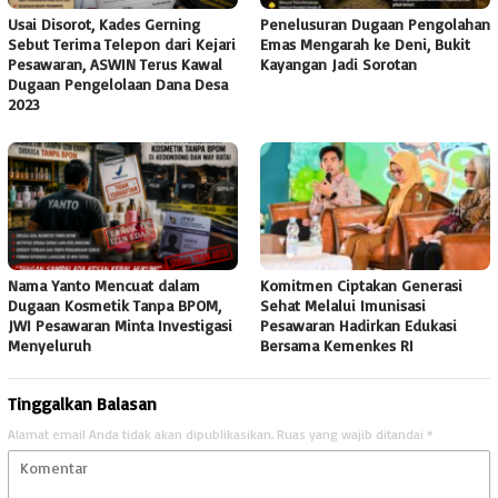
Usai Disorot, Kades Gerning
Penelusuran Dugaan Pengolahan
Sebut Terima Telepon dari Kejari
Emas Mengarah ke Deni, Bukit
Pesawaran, ASWIN Terus Kawal
Kayangan Jadi Sorotan
Dugaan Pengelolaan Dana Desa
2023
Nama Yanto Mencuat dalam
Komitmen Ciptakan Generasi
Dugaan Kosmetik Tanpa BPOM,
Sehat Melalui Imunisasi
JWI Pesawaran Minta Investigasi
Pesawaran Hadirkan Edukasi
Menyeluruh
Bersama Kemenkes RI
Tinggalkan Balasan
Alamat email Anda tidak akan dipublikasikan.
Ruas yang wajib ditandai
*