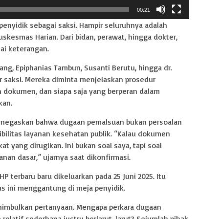
00:21
 penyidik sebagai saksi. Hampir seluruhnya adalah
skesmas Harian. Dari bidan, perawat, hingga dokter,
tai keterangan.
ang, Epiphanias Tambun, Susanti Berutu, hingga dr.
r saksi. Mereka diminta menjelaskan prosedur
 dokumen, dan siapa saja yang berperan dalam
kan.
 menegaskan bahwa dugaan pemalsuan bukan persoalan
ibilitas layanan kesehatan publik. “Kalau dokumen
t yang dirugikan. Ini bukan soal saya, tapi soal
an dasar,” ujarnya saat dikonfirmasi.
HP terbaru baru dikeluarkan pada 25 Juni 2025. Itu
us ini menggantung di meja penyidik.
nimbulkan pertanyaan. Mengapa perkara dugaan
elatif sederhana justru berlarut-larut? Sejumlah pihak