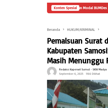
yaan
Angka Penyertaan Modal BUMDes Jadi Tanda Tanya, Har
Konten Spesial
Beranda
HUKUM/KRIMINAL
Pemalsuan Surat d
Kabupaten Samosir:
Masih Menunggu F
Redaksi Kaperwil Sumut - SKW Madya
September 6, 2025
1166 Dilihat