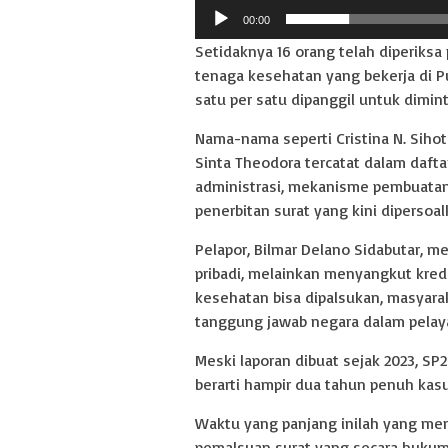
00:00
Setidaknya 16 orang telah diperiksa
tenaga kesehatan yang bekerja di Pu
satu per satu dipanggil untuk dimin
Nama-nama seperti Cristina N. Sihot
Sinta Theodora tercatat dalam dafta
administrasi, mekanisme pembuatan
penerbitan surat yang kini dipersoal
Pelapor, Bilmar Delano Sidabutar,
pribadi, melainkan menyangkut kred
kesehatan bisa dipalsukan, masyaraka
tanggung jawab negara dalam pelayan
Meski laporan dibuat sejak 2023, SP2
berarti hampir dua tahun penuh kas
Waktu yang panjang inilah yang me
pemalsuan surat yang secara hukum r