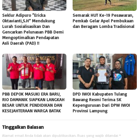
Seklur Adipuro “Ericka
Semarak HUT Ke-19 Pesawaran,
Oktavianti,S.H” Mendukung
Pemkab Gelar Apel Pembukaan
Lurah Sosialisasikan Dan
dan Beragam Lomba Tradisional
Gencarkan Pelunasan PBB Demi
Mengoptimalkan Pendapatan
Asli Daerah (PAD) !!
PBB DEPOK MASUKI ERA BARU,
DPD IWOI Kabupaten Tulang
RIO DAMANIK SIAPKAN LANGKAH
Bawang Resmi Terima SK
BESAR UNTUK PENDIDIKAN DAN
Kepengurusan Dari DPW IWOI
KESEJAHTERAAN WARGA BATAK
Provinsi Lampung ‎
Tinggalkan Balasan
Alamat email Anda tidak akan dipublikasikan.
Ruas yang wajib ditandai
*