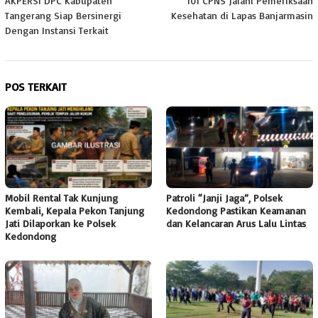
AKPERSI DPC Kabupaten
101 CPNS Jalani Pemeriksaan
pos
Tangerang Siap Bersinergi
Kesehatan di Lapas Banjarmasin
Dengan Instansi Terkait
POS TERKAIT
Mobil Rental Tak Kunjung
Patroli “Janji Jaga”, Polsek
Kembali, Kepala Pekon Tanjung
Kedondong Pastikan Keamanan
Jati Dilaporkan ke Polsek
dan Kelancaran Arus Lalu Lintas
Kedondong