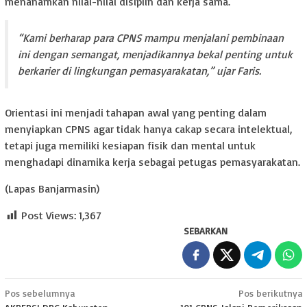
menanamkan nilai-nilai disiplin dan kerja sama.
“Kami berharap para CPNS mampu menjalani pembinaan
ini dengan semangat, menjadikannya bekal penting untuk
berkarier di lingkungan pemasyarakatan,” ujar Faris.
Orientasi ini menjadi tahapan awal yang penting dalam
menyiapkan CPNS agar tidak hanya cakap secara intelektual,
tetapi juga memiliki kesiapan fisik dan mental untuk
menghadapi dinamika kerja sebagai petugas pemasyarakatan.
(Lapas Banjarmasin)
Post Views:
1,367
SEBARKAN
Navigasi
Pos sebelumnya
Pos berikutnya