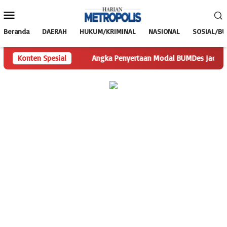
Loncat
Menu
ke
Mobile
konten
Beranda
DAERAH
HUKUM/KRIMINAL
NASIONAL
SOSIAL/B
 Pertanyaan
Konten Spesial
Angka Penyertaan Modal BUMDes Jadi Tanda Tan