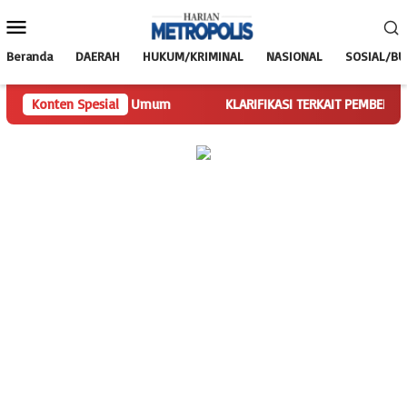
Loncat
Menu
ke
Mobile
konten
Beranda
DAERAH
HUKUM/KRIMINAL
NASIONAL
SOSIAL/B
kan Tugas Ketua Umum
Konten Spesial
KLARIFIKASI TERKAIT PEMBERITAAN SP