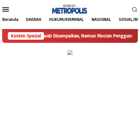
Loncat
Menu
ke
Mobile
konten
Beranda
DAERAH
HUKUM/KRIMINAL
NASIONAL
SOSIAL/B
Konten Spesial
Hak Jawab Disampaikan, Namun Rincian Penggunaan Dana Des