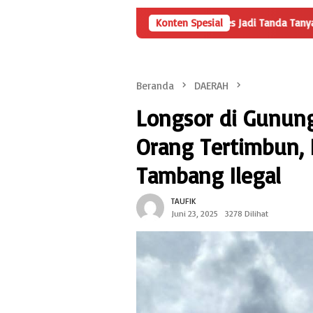
 Penyertaan Modal BUMDes Jadi Tanda Tanya, HarianMetropolis.com
Konten Spesial
Beranda
DAERAH
Longsor di Gunung
Orang Tertimbun, 
Tambang Ilegal
TAUFIK
Juni 23, 2025
3278 Dilihat