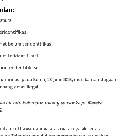
rian:
apura
ridentifikasi
at belum teridentifikasi
lum teridentifikasi
lum teridentifikasi
ikonfirmasi pada Senin, 23 Juni 2025, membantah dugaan
bang emas ilegal.
eka ini satu kelompok tukang sensor kayu. Mereka
.
pkan kekhawatirannya atas maraknya aktivitas
unung Talenga yang diduga memperparah kerusakan