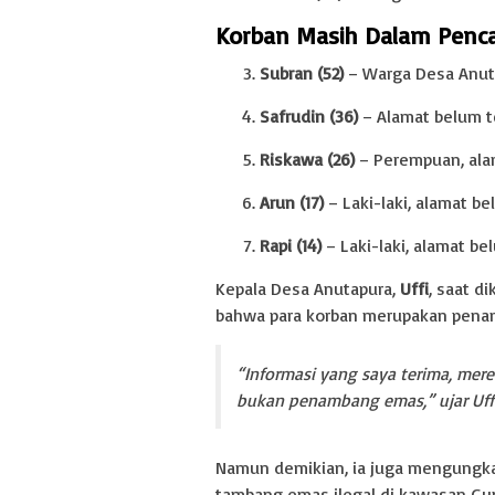
Korban Masih Dalam Penca
Subran (52)
– Warga Desa Anut
Safrudin (36)
– Alamat belum te
Riskawa (26)
– Perempuan, alam
Arun (17)
– Laki-laki, alamat be
Rapi (14)
– Laki-laki, alamat be
Kepala Desa Anutapura,
Uffi
, saat d
bahwa para korban merupakan penam
“Informasi yang saya terima, mer
bukan penambang emas,” ujar Uffi
Namun demikian, ia juga mengungka
tambang emas ilegal di kawasan G