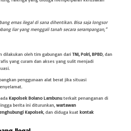
bang emas ilegal di sana dihentikan. Bisa saja longsor
ambang liar yang menggali tanah secara serampangan,”
n dilakukan oleh tim gabungan dari
TNI, Polri, BPBD
, dan
afis yang curam dan akses yang sulit menjadi
uasi.
ngkan penggunaan alat berat jika situasi
enyelamat.
epada
Kapolsek Bolano Lambunu
terkait penanganan di
ngga berita ini diturunkan,
wartawan
menghubungi Kapolsek
, dan diduga kuat
kontak
ang Ilegal