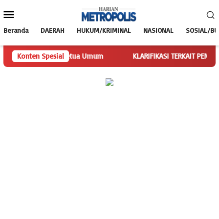
Loncat
Menu
ke
Mobile
konten
Beranda
DAERAH
HUKUM/KRIMINAL
NASIONAL
SOSIAL/B
alankan Tugas Ketua Umum
Konten Spesial
KLARIFIKASI TERKAIT PEMBERITAA